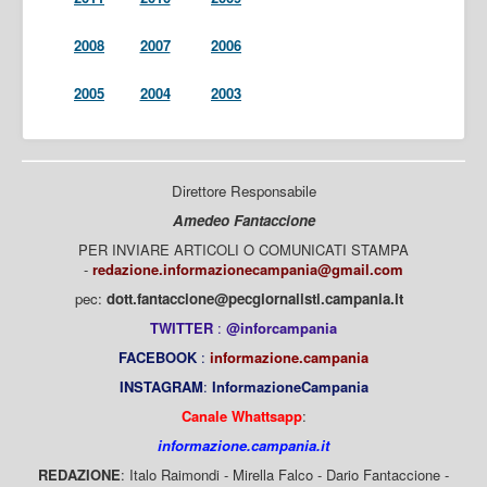
2008
2007
2006
2005
2004
2003
Direttore Responsabile
Amedeo Fantaccione
PER INVIARE ARTICOLI O COMUNICATI STAMPA
-
redazione.informazionecampania@gmail.com
pec:
dott.fantaccione@pecgiornalisti.campania.it
TWITTER
:
@inforcampania
FACEBOOK
:
informazione.campania
INSTAGRAM
:
InformazioneCampania
Canale Whattsapp
:
informazione.campania.it
REDAZIONE
: Italo Raimondi - Mirella Falco - Dario Fantaccione -