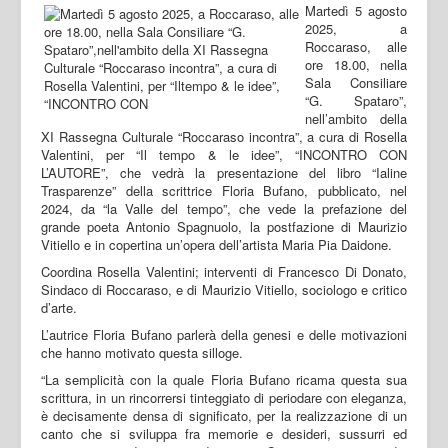
Martedì 5 agosto
2025, a
Roccaraso, alle
ore 18.00, nella
Sala Consiliare
“G. Spataro”,
nell’ambito della
XI Rassegna Culturale “Roccaraso incontra”, a cura di Rosella
Valentini, per “Il tempo & le idee”, “INCONTRO CON
L’AUTORE”, che vedrà la presentazione del libro “Ialine
Trasparenze” della scrittrice Floria Bufano, pubblicato, nel
2024, da “la Valle del tempo”, che vede la prefazione del
grande poeta Antonio Spagnuolo, la postfazione di Maurizio
Vitiello e in copertina un’opera dell’artista Maria Pia Daidone.
Coordina Rosella Valentini; interventi di Francesco Di Donato,
Sindaco di Roccaraso, e di Maurizio Vitiello, sociologo e critico
d’arte.
L’autrice Floria Bufano parlerà della genesi e delle motivazioni
che hanno motivato questa silloge.
“La semplicità con la quale Floria Bufano ricama questa sua
scrittura, in un rincorrersi tinteggiato di periodare con eleganza,
è decisamente densa di significato, per la realizzazione di un
canto che si sviluppa fra memorie e desideri, sussurri ed