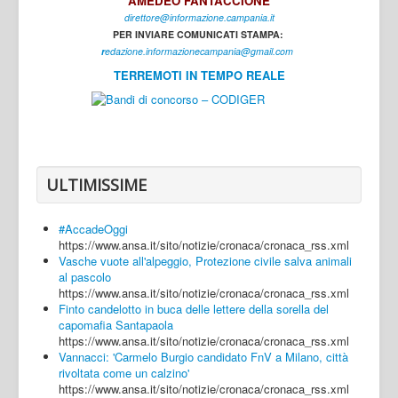
AMEDEO FANTACCIONE
direttore@informazione.campania.it
Interni
PER INVIARE COMUNICATI STAMPA:
Cultura
r
edazione.informazionecampania@gmail.com
TERREMOTI IN TEMPO REALE
Sport
Regione
Avellino
Benevento
ULTIMISSIME
Caserta
#AccadeOggi
Napoli
https://www.ansa.it/sito/notizie/cronaca/cronaca_rss.xml
Vasche vuote all'alpeggio, Protezione civile salva animali
Salerno
al pascolo
https://www.ansa.it/sito/notizie/cronaca/cronaca_rss.xml
Login
Finto candelotto in buca delle lettere della sorella del
capomafia Santapaola
https://www.ansa.it/sito/notizie/cronaca/cronaca_rss.xml
Vannacci: 'Carmelo Burgio candidato FnV a Milano, città
rivoltata come un calzino'
https://www.ansa.it/sito/notizie/cronaca/cronaca_rss.xml