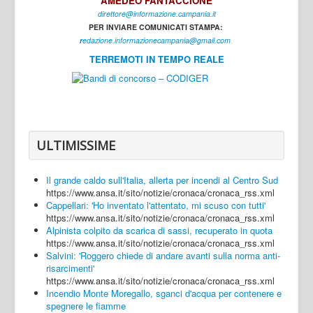
AMEDEO FANTACCIONE
direttore@informazione.campania.it
Interni
PER INVIARE COMUNICATI STAMPA:
Cultura
r
edazione.informazionecampania@gmail.com
TERREMOTI IN TEMPO REALE
Sport
Regione
Avellino
Benevento
ULTIMISSIME
Caserta
Il grande caldo sull'Italia, allerta per incendi al Centro Sud
Napoli
https://www.ansa.it/sito/notizie/cronaca/cronaca_rss.xml
Cappellari: 'Ho inventato l'attentato, mi scuso con tutti'
Salerno
https://www.ansa.it/sito/notizie/cronaca/cronaca_rss.xml
Alpinista colpito da scarica di sassi, recuperato in quota
Login
https://www.ansa.it/sito/notizie/cronaca/cronaca_rss.xml
Salvini: 'Roggero chiede di andare avanti sulla norma anti-
risarcimenti'
https://www.ansa.it/sito/notizie/cronaca/cronaca_rss.xml
Incendio Monte Moregallo, sganci d'acqua per contenere e
spegnere le fiamme