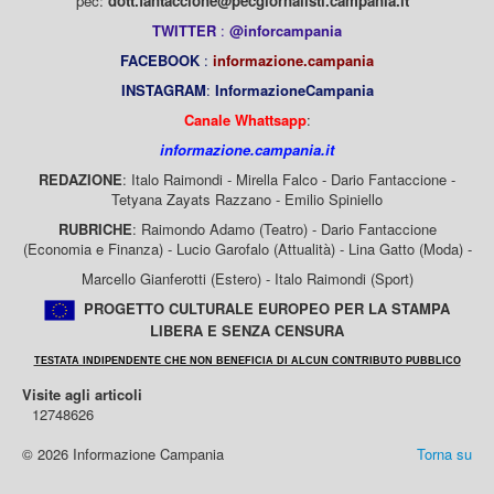
pec:
dott.fantaccione@pecgiornalisti.campania.it
TWITTER
:
@inforcampania
FACEBOOK
:
informazione.campania
INSTAGRAM
:
InformazioneCampania
Canale Whattsapp
:
informazione.campania.it
REDAZIONE
: Italo Raimondi - Mirella Falco - Dario Fantaccione -
Tetyana Zayats Razzano - Emilio Spiniello
RUBRICHE
: Raimondo Adamo (Teatro) - Dario Fantaccione
(Economia e Finanza) - Lucio Garofalo (Attualità) - Lina Gatto (Moda) -
Marcello Gianferotti (Estero) - Italo Raimondi (Sport)
PROGETTO CULTURALE EUROPEO PER LA STAMPA
LIBERA E SENZA CENSURA
TESTATA INDIPENDENTE CHE NON BENEFICIA DI ALCUN CONTRIBUTO PUBBLICO
Visite agli articoli
12748626
© 2026 Informazione Campania
Torna su