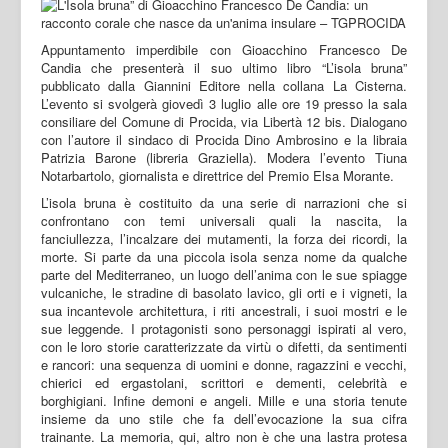
Appuntamento imperdibile con Gioacchino Francesco De
Candia che presenterà il suo ultimo libro “L’isola bruna”
pubblicato dalla Giannini Editore nella collana La Cisterna.
L’evento si svolgerà giovedì 3 luglio alle ore 19 presso la sala
consiliare del Comune di Procida, via Libertà 12 bis. Dialogano
con l’autore il sindaco di Procida Dino Ambrosino e la libraia
Patrizia Barone (libreria Graziella). Modera l’evento Tiuna
Notarbartolo, giornalista e direttrice del Premio Elsa Morante.
L’isola bruna è costituito da una serie di narrazioni che si
confrontano con temi universali quali la nascita, la
fanciullezza, l’incalzare dei mutamenti, la forza dei ricordi, la
morte. Si parte da una piccola isola senza nome da qualche
parte del Mediterraneo, un luogo dell’anima con le sue spiagge
vulcaniche, le stradine di basolato lavico, gli orti e i vigneti, la
sua incantevole architettura, i riti ancestrali, i suoi mostri e le
sue leggende. I protagonisti sono personaggi ispirati al vero,
con le loro storie caratterizzate da virtù o difetti, da sentimenti
e rancori: una sequenza di uomini e donne, ragazzini e vecchi,
chierici ed ergastolani, scrittori e dementi, celebrità e
borghigiani. Infine demoni e angeli. Mille e una storia tenute
insieme da uno stile che fa dell’evocazione la sua cifra
trainante. La memoria, qui, altro non è che una lastra protesa