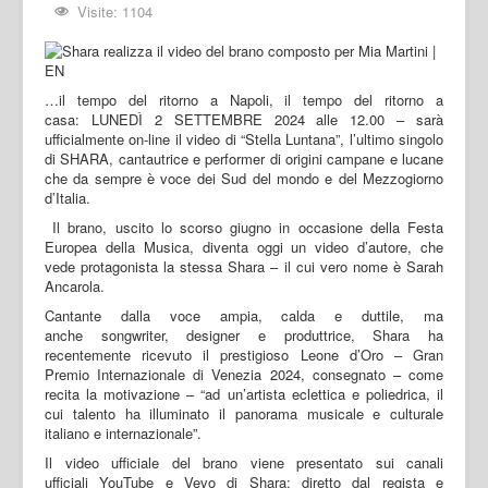
Visite: 1104
…il tempo del ritorno a Napoli, il tempo del ritorno a
casa: LUNEDÌ 2 SETTEMBRE 2024 alle 12.00 – sarà
ufficialmente on-line il video di “Stella Luntana”, l’ultimo singolo
di SHARA, cantautrice e performer di origini campane e lucane
che da sempre è voce dei Sud del mondo e del Mezzogiorno
d’Italia.
Il brano, uscito lo scorso giugno in occasione della Festa
Europea della Musica, diventa oggi un video d’autore, che
vede protagonista la stessa Shara – il cui vero nome è Sarah
Ancarola.
Cantante dalla voce ampia, calda e duttile, ma
anche songwriter, designer e produttrice, Shara ha
recentemente ricevuto il prestigioso Leone d’Oro – Gran
Premio Internazionale di Venezia 2024, consegnato – come
recita la motivazione – “ad un’artista eclettica e poliedrica, il
cui talento ha illuminato il panorama musicale e culturale
italiano e internazionale”.
Il video ufficiale del brano viene presentato sui canali
ufficiali YouTube e Vevo di Shara: diretto dal regista e