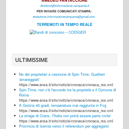
AMEDEO FANTACCIONE
direttore@informazione.campania.it
Interni
PER INVIARE COMUNICATI STAMPA:
Cultura
r
edazione.informazionecampania@gmail.com
TERREMOTI IN TEMPO REALE
Sport
Regione
Avellino
Benevento
ULTIMISSIME
Caserta
No dei proprietari a cessione di Spin Time, Gualtieri
Napoli
'amareggiati'
https://www.ansa.it/sito/notizie/cronaca/cronaca_rss.xml
Salerno
Spin Time, non c'è l'accordo tra la proprietà e il Comune di
Roma
Login
https://www.ansa.it/sito/notizie/cronaca/cronaca_rss.xml
A Gorizia 40 gradi, temperatura mai raggiunta in Fvg
https://www.ansa.it/sito/notizie/cronaca/cronaca_rss.xml
La strage di Crans, 'l'Italia non potrà essere parte civile'
https://www.ansa.it/sito/notizie/cronaca/cronaca_rss.xml
Provincia di Isernia verso il referendum per aggregarsi