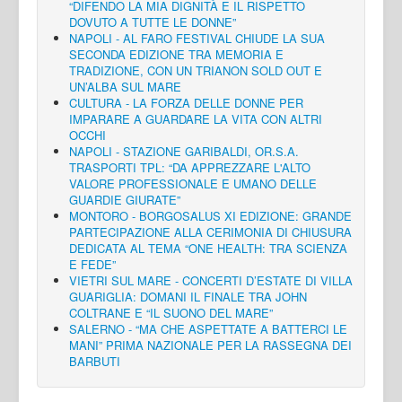
“DIFENDO LA MIA DIGNITÀ E IL RISPETTO
DOVUTO A TUTTE LE DONNE”
NAPOLI - AL FARO FESTIVAL CHIUDE LA SUA
SECONDA EDIZIONE TRA MEMORIA E
TRADIZIONE, CON UN TRIANON SOLD OUT E
UN’ALBA SUL MARE
CULTURA - LA FORZA DELLE DONNE PER
IMPARARE A GUARDARE LA VITA CON ALTRI
OCCHI
NAPOLI - STAZIONE GARIBALDI, OR.S.A.
TRASPORTI TPL: “DA APPREZZARE L'ALTO
VALORE PROFESSIONALE E UMANO DELLE
GUARDIE GIURATE”
MONTORO - BORGOSALUS XI EDIZIONE: GRANDE
PARTECIPAZIONE ALLA CERIMONIA DI CHIUSURA
DEDICATA AL TEMA “ONE HEALTH: TRA SCIENZA
E FEDE”
VIETRI SUL MARE - CONCERTI D’ESTATE DI VILLA
GUARIGLIA: DOMANI IL FINALE TRA JOHN
COLTRANE E “IL SUONO DEL MARE”
SALERNO - “MA CHE ASPETTATE A BATTERCI LE
MANI” PRIMA NAZIONALE PER LA RASSEGNA DEI
BARBUTI