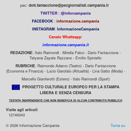
pec:
dott.fantaccione@pecgiornalisti.campania.it
TWITTER
:
@inforcampania
FACEBOOK
:
informazione.campania
INSTAGRAM
:
InformazioneCampania
Canale Whattsapp
:
informazione.campania.it
REDAZIONE
: Italo Raimondi - Mirella Falco - Dario Fantaccione -
Tetyana Zayats Razzano - Emilio Spiniello
RUBRICHE
: Raimondo Adamo (Teatro) - Dario Fantaccione
(Economia e Finanza) - Lucio Garofalo (Attualità) - Lina Gatto (Moda) -
Marcello Gianferotti (Estero) - Italo Raimondi (Sport)
PROGETTO CULTURALE EUROPEO PER LA STAMPA
LIBERA E SENZA CENSURA
TESTATA INDIPENDENTE CHE NON BENEFICIA DI ALCUN CONTRIBUTO PUBBLICO
Visite agli articoli
12740043
© 2026 Informazione Campania
Torna su