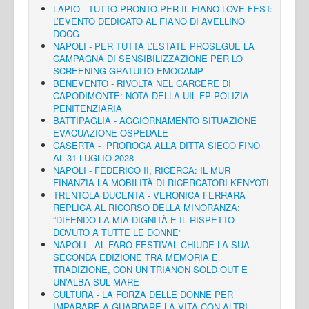
LAPIO - TUTTO PRONTO PER IL FIANO LOVE FEST:
L’EVENTO DEDICATO AL FIANO DI AVELLINO
DOCG
NAPOLI - PER TUTTA L’ESTATE PROSEGUE LA
CAMPAGNA DI SENSIBILIZZAZIONE PER LO
SCREENING GRATUITO EMOCAMP
BENEVENTO - RIVOLTA NEL CARCERE DI
CAPODIMONTE: NOTA DELLA UIL FP POLIZIA
PENITENZIARIA
BATTIPAGLIA - AGGIORNAMENTO SITUAZIONE
EVACUAZIONE OSPEDALE
CASERTA - PROROGA ALLA DITTA SIECO FINO
AL 31 LUGLIO 2028
NAPOLI - FEDERICO II, RICERCA: IL MUR
FINANZIA LA MOBILITÀ DI RICERCATORI KENYOTI
TRENTOLA DUCENTA - VERONICA FERRARA
REPLICA AL RICORSO DELLA MINORANZA:
“DIFENDO LA MIA DIGNITÀ E IL RISPETTO
DOVUTO A TUTTE LE DONNE”
NAPOLI - AL FARO FESTIVAL CHIUDE LA SUA
SECONDA EDIZIONE TRA MEMORIA E
TRADIZIONE, CON UN TRIANON SOLD OUT E
UN’ALBA SUL MARE
CULTURA - LA FORZA DELLE DONNE PER
IMPARARE A GUARDARE LA VITA CON ALTRI