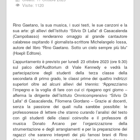
Visite: 1120
Rino Gaetano, la sua musica, i suoi testi, le sue canzoni e la
sua arte: gli allievi dell’Istituto “Silvio Di Lalla” di Casacalenda
(Campobasso) renderanno omaggio al grande cantautore
calabrese ospitando il giornalista-scrittore Michelangelo Iossa,
autore del libro “Rino Gaetano. Sotto un cielo sempre più blu”
(Hoepli Editore).
L’appuntamento è previsto per lunedì 23 ottobre 2023 (ore 9.30)
sul palco dell'Auditorium di Viale Kennedy e vedrà la
partecipazione degli studenti della terza classe della
secondaria di primo grado, le classi prime dei quattro indirizzi
superiori oltre ad alcuni allievi del triennio: “Apprezziamo
l’impegno e la voglia di fare con cui ci ripagano ogni giorno –
afferma la dirigente dell’Istituto Omnicomprensivo “Silvio Di
Lalla” di Casacalenda, Filomena Giordano – Grazie ai docenti,
senza la passione dei quali nulla sarebbe possibile: le
professoresse di lettere che stanno curando l’analisi del testo
con gli studenti delle classi coinvolte e il professore di
musica Donato Arcano per l’organizzazione della
strumentazione e degli arrangiamenti e per la preparazione dei
ragazzi che saranno interpreti dei più famosi brani di Rino