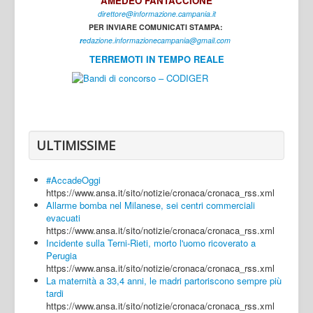
AMEDEO FANTACCIONE
direttore@informazione.campania.it
Interni
PER INVIARE COMUNICATI STAMPA:
Cultura
r
edazione.informazionecampania@gmail.com
TERREMOTI IN TEMPO REALE
Sport
Regione
Avellino
Benevento
ULTIMISSIME
Caserta
#AccadeOggi
Napoli
https://www.ansa.it/sito/notizie/cronaca/cronaca_rss.xml
Allarme bomba nel Milanese, sei centri commerciali
Salerno
evacuati
https://www.ansa.it/sito/notizie/cronaca/cronaca_rss.xml
Login
Incidente sulla Terni-Rieti, morto l'uomo ricoverato a
Perugia
https://www.ansa.it/sito/notizie/cronaca/cronaca_rss.xml
La maternità a 33,4 anni, le madri partoriscono sempre più
tardi
https://www.ansa.it/sito/notizie/cronaca/cronaca_rss.xml