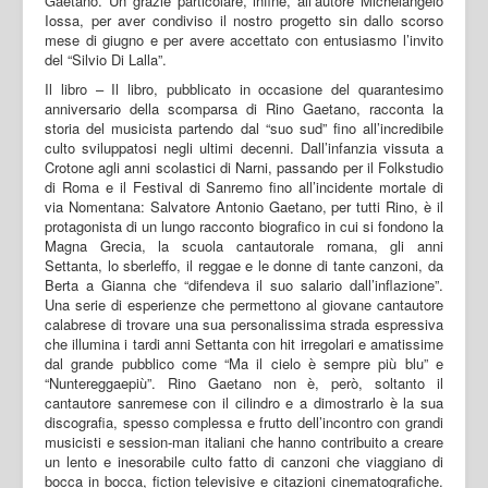
Gaetano. Un grazie particolare, infine, all’autore Michelangelo
Iossa, per aver condiviso il nostro progetto sin dallo scorso
mese di giugno e per avere accettato con entusiasmo l’invito
del “Silvio Di Lalla”.
Il libro – Il libro, pubblicato in occasione del quarantesimo
anniversario della scomparsa di Rino Gaetano, racconta la
storia del musicista partendo dal “suo sud” fino all’incredibile
culto sviluppatosi negli ultimi decenni. Dall’infanzia vissuta a
Crotone agli anni scolastici di Narni, passando per il Folkstudio
di Roma e il Festival di Sanremo fino all’incidente mortale di
via Nomentana: Salvatore Antonio Gaetano, per tutti Rino, è il
protagonista di un lungo racconto biografico in cui si fondono la
Magna Grecia, la scuola cantautorale romana, gli anni
Settanta, lo sberleffo, il reggae e le donne di tante canzoni, da
Berta a Gianna che “difendeva il suo salario dall’inflazione”.
Una serie di esperienze che permettono al giovane cantautore
calabrese di trovare una sua personalissima strada espressiva
che illumina i tardi anni Settanta con hit irregolari e amatissime
dal grande pubblico come “Ma il cielo è sempre più blu” e
“Nuntereggaepiù”. Rino Gaetano non è, però, soltanto il
cantautore sanremese con il cilindro e a dimostrarlo è la sua
discografia, spesso complessa e frutto dell’incontro con grandi
musicisti e session-man italiani che hanno contribuito a creare
un lento e inesorabile culto fatto di canzoni che viaggiano di
bocca in bocca, fiction televisive e citazioni cinematografiche.