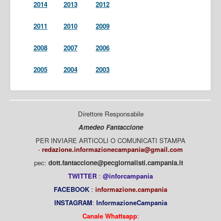
2014
2013
2012
2011
2010
2009
2008
2007
2006
2005
2004
2003
Direttore Responsabile
Amedeo Fantaccione
PER INVIARE ARTICOLI O COMUNICATI STAMPA
-
redazione.informazionecampania@gmail.com
pec:
dott.fantaccione@pecgiornalisti.campania.it
TWITTER
:
@inforcampania
FACEBOOK
:
informazione.campania
INSTAGRAM
:
InformazioneCampania
Canale Whattsapp
: