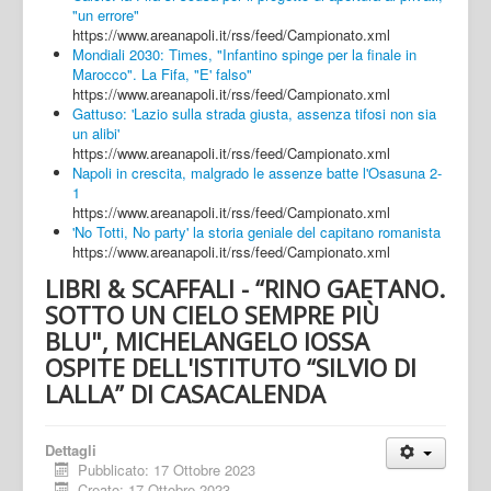
"un errore"
https://www.areanapoli.it/rss/feed/Campionato.xml
Mondiali 2030: Times, "Infantino spinge per la finale in
Marocco". La Fifa, "E' falso"
https://www.areanapoli.it/rss/feed/Campionato.xml
Gattuso: 'Lazio sulla strada giusta, assenza tifosi non sia
un alibi'
https://www.areanapoli.it/rss/feed/Campionato.xml
Napoli in crescita, malgrado le assenze batte l'Osasuna 2-
1
https://www.areanapoli.it/rss/feed/Campionato.xml
'No Totti, No party' la storia geniale del capitano romanista
https://www.areanapoli.it/rss/feed/Campionato.xml
LIBRI & SCAFFALI - “RINO GAETANO.
SOTTO UN CIELO SEMPRE PIÙ
BLU", MICHELANGELO IOSSA
OSPITE DELL'ISTITUTO “SILVIO DI
LALLA” DI CASACALENDA
Dettagli
Pubblicato: 17 Ottobre 2023
Creato: 17 Ottobre 2023