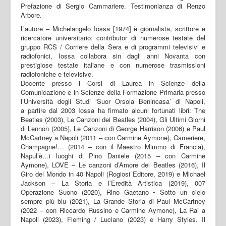
Prefazione di Sergio Cammariere. Testimonianza di Renzo
Arbore.
L’autore – Michelangelo Iossa [1974] è giornalista, scrittore e
ricercatore universitario: contributor di numerose testate del
gruppo RCS / Corriere della Sera e di programmi televisivi e
radiofonici, Iossa collabora sin dagli anni Novanta con
prestigiose testate italiane e con numerose trasmissioni
radiofoniche e televisive.
Docente presso i Corsi di Laurea in Scienze della
Comunicazione e in Scienze della Formazione Primaria presso
l’Università degli Studi ‘Suor Orsola Benincasa’ di Napoli,
a partire dal 2003 Iossa ha firmato alcuni fortunati libri: The
Beatles (2003), Le Canzoni dei Beatles (2004), Gli Ultimi Giorni
di Lennon (2005), Le Canzoni di George Harrison (2006) e Paul
McCartney a Napoli (2011 – con Carmine Aymone), Cameriere,
Champagne!… (2014 – con il Maestro Mimmo di Francia),
Napul’è…i luoghi di Pino Daniele (2015 – con Carmine
Aymone), LOVE – Le canzoni d’Amore dei Beatles (2016), Il
Giro del Mondo in 40 Napoli (Rogiosi Editore, 2019) e Michael
Jackson – La Storia e l’Eredità Artistica (2019), 007
Operazione Suono (2020), Rino Gaetano • Sotto un cielo
sempre più blu (2021), La Grande Storia di Paul McCartney
(2022 – con Riccardo Russino e Carmine Aymone), La Rai a
Napoli (2023), Fleming / Luciano (2023) e Harry Styles. Il