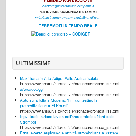
AMEDEO FANTACCIONE
direttore@informazione.campania.it
Interni
PER INVIARE COMUNICATI STAMPA:
Cultura
r
edazione.informazionecampania@gmail.com
TERREMOTI IN TEMPO REALE
Sport
Regione
Avellino
Benevento
ULTIMISSIME
Caserta
Maxi frana in Alto Adige, Valle Aurina isolata
Napoli
https://www.ansa.it/sito/notizie/cronaca/cronaca_rss.xml
#AccadeOggi
Salerno
https://www.ansa.it/sito/notizie/cronaca/cronaca_rss.xml
Auto sulla folla a Modena, 'Pm contestino la
Login
premeditazione a El Koudri'
https://www.ansa.it/sito/notizie/cronaca/cronaca_rss.xml
Ingv, tracimazione lavica nell'area craterica Nord dello
Stromboli
https://www.ansa.it/sito/notizie/cronaca/cronaca_rss.xml
Etna, evento esplosivo e attività stromboliana al cratere