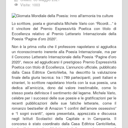
Visite: 1003
Lo scrittore, poeta e giornalista Michele Vario con “Ricordi…” è
il vincitore del Premio Espressività Poetica con titolo di
Eccellenza relativo al Premio Letterario Internazionale della
Poesia “Pagine d’oro 2020”.
Non è la prima volta che il professore napoletano si aggiudica
un riconoscimento inerente alla Poesia Internazionale, ma per
il Concorso Letterario Internazionale della Poesia “Pagine d’oro
2020”, riesce ad aggiudicarsi il prestigioso Premio Espressività
Poetica con titolo di Eccellenza. L’annuncio ufficiale, pubblicato
dalla Casa Editrice CentoVerba, ha descritto la valutazione
finale della giuria tecnica: tra i 789 partecipanti, poeti italiani e
stranieri, lo scrittore napoletano trionfa con la sua poesia, una
dedica all’amicizia, dono dal valore inestimabile, come lo
stesso poeta definisce il sentimento del legame. Michele Vario,
celebre per i successi delle sue poesie e le gratificazioni per le
recenti pubblicazioni delle sue fatiche letterarie, come il
romanzo bestseller di Amazon “I confini dell’amore ossessivo”
e “I sogni svaniti”, opera presentata, apprezzata e discussa
negli Istituti Scolastici della Capitale e in Campania. Il
concorso è stato coordinato dalla Casa Editrice CentoVerba,