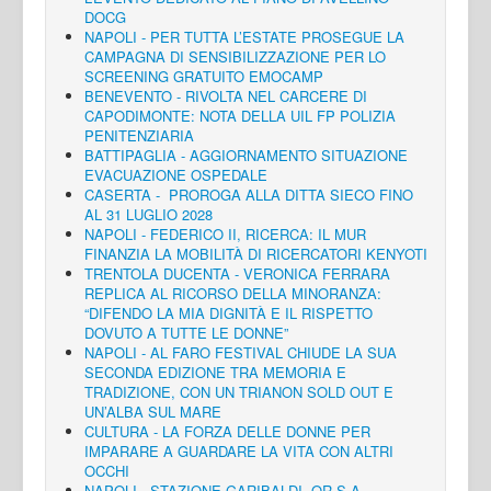
DOCG
NAPOLI - PER TUTTA L’ESTATE PROSEGUE LA
CAMPAGNA DI SENSIBILIZZAZIONE PER LO
SCREENING GRATUITO EMOCAMP
BENEVENTO - RIVOLTA NEL CARCERE DI
CAPODIMONTE: NOTA DELLA UIL FP POLIZIA
PENITENZIARIA
BATTIPAGLIA - AGGIORNAMENTO SITUAZIONE
EVACUAZIONE OSPEDALE
CASERTA - PROROGA ALLA DITTA SIECO FINO
AL 31 LUGLIO 2028
NAPOLI - FEDERICO II, RICERCA: IL MUR
FINANZIA LA MOBILITÀ DI RICERCATORI KENYOTI
TRENTOLA DUCENTA - VERONICA FERRARA
REPLICA AL RICORSO DELLA MINORANZA:
“DIFENDO LA MIA DIGNITÀ E IL RISPETTO
DOVUTO A TUTTE LE DONNE”
NAPOLI - AL FARO FESTIVAL CHIUDE LA SUA
SECONDA EDIZIONE TRA MEMORIA E
TRADIZIONE, CON UN TRIANON SOLD OUT E
UN’ALBA SUL MARE
CULTURA - LA FORZA DELLE DONNE PER
IMPARARE A GUARDARE LA VITA CON ALTRI
OCCHI
NAPOLI - STAZIONE GARIBALDI, OR.S.A.