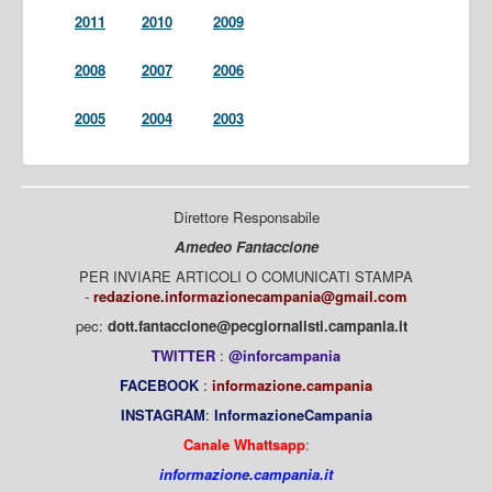
2011
2010
2009
2008
2007
2006
2005
2004
2003
Direttore Responsabile
Amedeo Fantaccione
PER INVIARE ARTICOLI O COMUNICATI STAMPA
-
redazione.informazionecampania@gmail.com
pec:
dott.fantaccione@pecgiornalisti.campania.it
TWITTER
:
@inforcampania
FACEBOOK
:
informazione.campania
INSTAGRAM
:
InformazioneCampania
Canale Whattsapp
:
informazione.campania.it