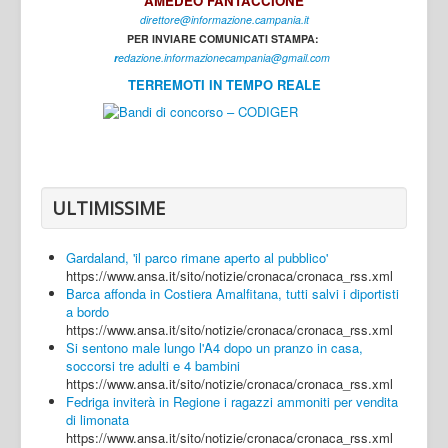
AMEDEO FANTACCIONE
direttore@informazione.campania.it
Interni
PER INVIARE COMUNICATI STAMPA:
Cultura
r
edazione.informazionecampania@gmail.com
TERREMOTI IN TEMPO REALE
Sport
Regione
Avellino
Benevento
ULTIMISSIME
Caserta
Gardaland, 'il parco rimane aperto al pubblico'
Napoli
https://www.ansa.it/sito/notizie/cronaca/cronaca_rss.xml
Barca affonda in Costiera Amalfitana, tutti salvi i diportisti
Salerno
a bordo
https://www.ansa.it/sito/notizie/cronaca/cronaca_rss.xml
Login
Si sentono male lungo l'A4 dopo un pranzo in casa,
soccorsi tre adulti e 4 bambini
https://www.ansa.it/sito/notizie/cronaca/cronaca_rss.xml
Fedriga inviterà in Regione i ragazzi ammoniti per vendita
di limonata
https://www.ansa.it/sito/notizie/cronaca/cronaca_rss.xml