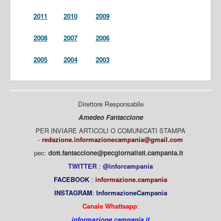
2011
2010
2009
2008
2007
2006
2005
2004
2003
Direttore Responsabile
Amedeo Fantaccione
PER INVIARE ARTICOLI O COMUNICATI STAMPA
-
redazione.informazionecampania@gmail.com
pec:
dott.fantaccione@pecgiornalisti.campania.it
TWITTER
:
@inforcampania
FACEBOOK
:
informazione.campania
INSTAGRAM
:
InformazioneCampania
Canale Whattsapp
:
informazione.campania.it