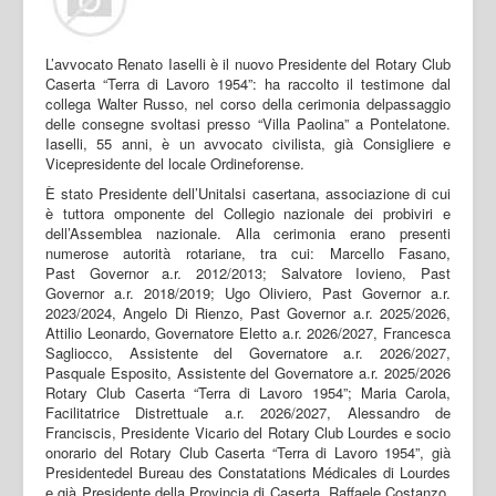
L’avvocato Renato Iaselli è il nuovo Presidente del Rotary Club
Caserta “Terra di Lavoro 1954”: ha raccolto il testimone dal
collega Walter Russo, nel corso della cerimonia delpassaggio
delle consegne svoltasi presso “Villa Paolina” a Pontelatone.
Iaselli, 55 anni, è un avvocato civilista, già Consigliere e
Vicepresidente del locale Ordineforense.
È stato Presidente dell’Unitalsi casertana, associazione di cui
è tuttora omponente del Collegio nazionale dei probiviri e
dell’Assemblea nazionale. Alla cerimonia erano presenti
numerose autorità rotariane, tra cui: Marcello Fasano,
Past Governor a.r. 2012/2013; Salvatore Iovieno, Past
Governor a.r. 2018/2019; Ugo Oliviero, Past Governor a.r.
2023/2024, Angelo Di Rienzo, Past Governor a.r. 2025/2026,
Attilio Leonardo, Governatore Eletto a.r. 2026/2027, Francesca
Sagliocco, Assistente del Governatore a.r. 2026/2027,
Pasquale Esposito, Assistente del Governatore a.r. 2025/2026
Rotary Club Caserta “Terra di Lavoro 1954”; Maria Carola,
Facilitatrice Distrettuale a.r. 2026/2027, Alessandro de
Franciscis, Presidente Vicario del Rotary Club Lourdes e socio
onorario del Rotary Club Caserta “Terra di Lavoro 1954”, già
Presidentedel Bureau des Constatations Médicales di Lourdes
e già Presidente della Provincia di Caserta, Raffaele Costanzo,