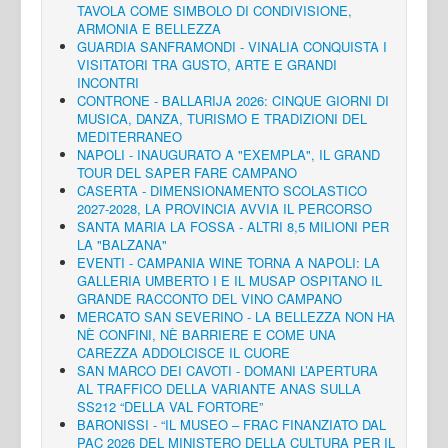
TAVOLA COME SIMBOLO DI CONDIVISIONE,
ARMONIA E BELLEZZA
GUARDIA SANFRAMONDI - VINALIA CONQUISTA I
VISITATORI TRA GUSTO, ARTE E GRANDI
INCONTRI
CONTRONE - BALLARIJA 2026: CINQUE GIORNI DI
MUSICA, DANZA, TURISMO E TRADIZIONI DEL
MEDITERRANEO
NAPOLI - INAUGURATO A "EXEMPLA", IL GRAND
TOUR DEL SAPER FARE CAMPANO
CASERTA - DIMENSIONAMENTO SCOLASTICO
2027-2028, LA PROVINCIA AVVIA IL PERCORSO
SANTA MARIA LA FOSSA - ALTRI 8,5 MILIONI PER
LA "BALZANA"
EVENTI - CAMPANIA WINE TORNA A NAPOLI: LA
GALLERIA UMBERTO I E IL MUSAP OSPITANO IL
GRANDE RACCONTO DEL VINO CAMPANO
MERCATO SAN SEVERINO - LA BELLEZZA NON HA
NÈ CONFINI, NÈ BARRIERE E COME UNA
CAREZZA ADDOLCISCE IL CUORE
SAN MARCO DEI CAVOTI - DOMANI L’APERTURA
AL TRAFFICO DELLA VARIANTE ANAS SULLA
SS212 “DELLA VAL FORTORE”
BARONISSI - “IL MUSEO – FRAC FINANZIATO DAL
PAC 2026 DEL MINISTERO DELLA CULTURA PER IL