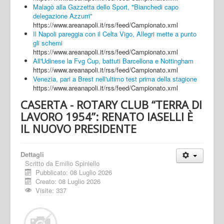
Malagò alla Gazzetta dello Sport, "Bianchedi capo
delegazione Azzurri"
https://www.areanapoli.it/rss/feed/Campionato.xml
Il Napoli pareggia con il Celta Vigo, Allegri mette a punto
gli schemi
https://www.areanapoli.it/rss/feed/Campionato.xml
All'Udinese la Fvg Cup, battuti Barcellona e Nottingham
https://www.areanapoli.it/rss/feed/Campionato.xml
Venezia, pari a Brest nell'ultimo test prima della stagione
https://www.areanapoli.it/rss/feed/Campionato.xml
CASERTA - ROTARY CLUB “TERRA DI
LAVORO 1954”: RENATO IASELLI È
IL NUOVO PRESIDENTE
Dettagli
Scritto da
Emilio Spiniello
Pubblicato: 08 Luglio 2026
Creato: 08 Luglio 2026
Visite: 337