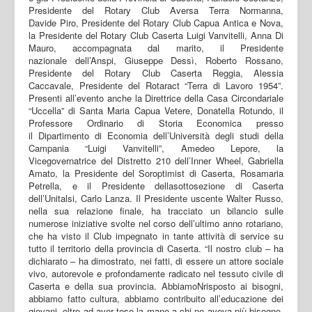
Presidente del Rotary Club Aversa Terra Normanna,
Davide Piro, Presidente del Rotary Club Capua Antica e Nova,
la Presidente del Rotary Club Caserta Luigi Vanvitelli, Anna Di
Mauro, accompagnata dal marito, il Presidente
nazionale dell’Anspi, Giuseppe Dessì, Roberto Rossano,
Presidente del Rotary Club Caserta Reggia, Alessia
Caccavale, Presidente del Rotaract “Terra di Lavoro 1954”.
Presenti all’evento anche la Direttrice della Casa Circondariale
“Uccella” di Santa Maria Capua Vetere, Donatella Rotundo, il
Professore Ordinario di Storia Economica presso
il Dipartimento di Economia dell’Università degli studi della
Campania “Luigi Vanvitelli”, Amedeo Lepore, la
Vicegovernatrice del Distretto 210 dell’Inner Wheel, Gabriella
Amato, la Presidente del Soroptimist di Caserta, Rosamaria
Petrella, e il Presidente dellasottosezione di Caserta
dell’Unitalsi, Carlo Lanza. Il Presidente uscente Walter Russo,
nella sua relazione finale, ha tracciato un bilancio sulle
numerose iniziative svolte nel corso dell’ultimo anno rotariano,
che ha visto il Club impegnato in tante attività di service su
tutto il territorio della provincia di Caserta. “Il nostro club – ha
dichiarato – ha dimostrato, nei fatti, di essere un attore sociale
vivo, autorevole e profondamente radicato nel tessuto civile di
Caserta e della sua provincia. AbbiamoNrisposto ai bisogni,
abbiamo fatto cultura, abbiamo contribuito all’educazione dei
giovani, oltre ad aver teso la mano a chi ne aveva più bisogno.