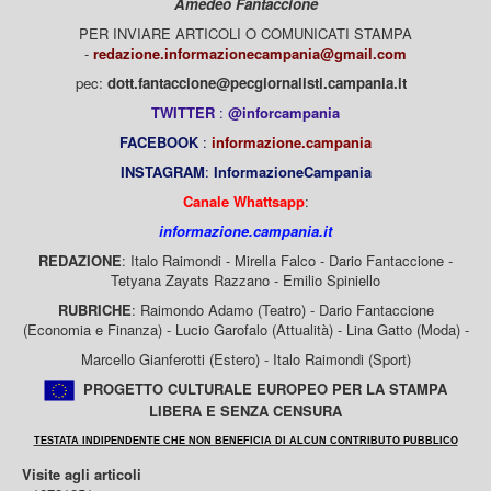
Amedeo Fantaccione
PER INVIARE ARTICOLI O COMUNICATI STAMPA
-
redazione.informazionecampania@gmail.com
pec:
dott.fantaccione@pecgiornalisti.campania.it
TWITTER
:
@inforcampania
FACEBOOK
:
informazione.campania
INSTAGRAM
:
InformazioneCampania
Canale Whattsapp
:
informazione.campania.it
REDAZIONE
: Italo Raimondi - Mirella Falco - Dario Fantaccione -
Tetyana Zayats Razzano - Emilio Spiniello
RUBRICHE
: Raimondo Adamo (Teatro) - Dario Fantaccione
(Economia e Finanza) - Lucio Garofalo (Attualità) - Lina Gatto (Moda) -
Marcello Gianferotti (Estero) - Italo Raimondi (Sport)
PROGETTO CULTURALE EUROPEO PER LA STAMPA
LIBERA E SENZA CENSURA
TESTATA INDIPENDENTE CHE NON BENEFICIA DI ALCUN CONTRIBUTO PUBBLICO
Visite agli articoli