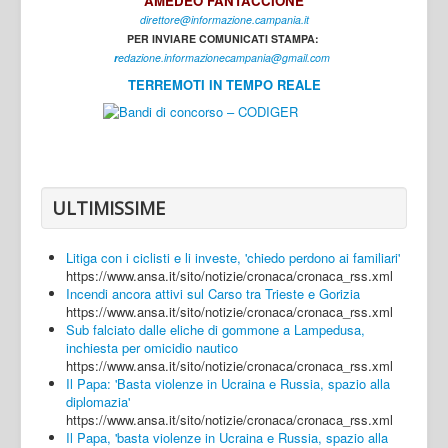
AMEDEO FANTACCIONE
direttore@informazione.campania.it
Interni
PER INVIARE COMUNICATI STAMPA:
Cultura
r
edazione.informazionecampania@gmail.com
TERREMOTI IN TEMPO REALE
Sport
Regione
Avellino
Benevento
ULTIMISSIME
Caserta
Litiga con i ciclisti e li investe, 'chiedo perdono ai familiari'
Napoli
https://www.ansa.it/sito/notizie/cronaca/cronaca_rss.xml
Incendi ancora attivi sul Carso tra Trieste e Gorizia
Salerno
https://www.ansa.it/sito/notizie/cronaca/cronaca_rss.xml
Sub falciato dalle eliche di gommone a Lampedusa,
Login
inchiesta per omicidio nautico
https://www.ansa.it/sito/notizie/cronaca/cronaca_rss.xml
Il Papa: 'Basta violenze in Ucraina e Russia, spazio alla
diplomazia'
https://www.ansa.it/sito/notizie/cronaca/cronaca_rss.xml
Il Papa, 'basta violenze in Ucraina e Russia, spazio alla