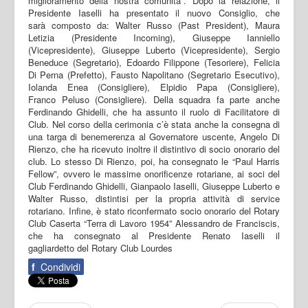
miglioramento della nostra comunità”. Dopo la relazione, il
Presidente Iaselli ha presentato il nuovo Consiglio, che
sarà composto da: Walter Russo (Past President), Maura
Letizia (Presidente Incoming), Giuseppe Ianniello
(Vicepresidente), Giuseppe Luberto (Vicepresidente), Sergio
Beneduce (Segretario), Edoardo Filippone (Tesoriere), Felicia
Di Perna (Prefetto), Fausto Napolitano (Segretario Esecutivo),
Iolanda Enea (Consigliere), Elpidio Papa (Consigliere),
Franco Peluso (Consigliere). Della squadra fa parte anche
Ferdinando Ghidelli, che ha assunto il ruolo di Facilitatore di
Club. Nel corso della cerimonia c’è stata anche la consegna di
una targa di benemerenza al Governatore uscente, Angelo Di
Rienzo, che ha ricevuto inoltre il distintivo di socio onorario del
club. Lo stesso Di Rienzo, poi, ha consegnato le “Paul Harris
Fellow”, ovvero le massime onorificenze rotariane, ai soci del
Club Ferdinando Ghidelli, Gianpaolo Iaselli, Giuseppe Luberto e
Walter Russo, distintisi per la propria attività di service
rotariano. Infine, è stato riconfermato socio onorario del Rotary
Club Caserta “Terra di Lavoro 1954” Alessandro de Franciscis,
che ha consegnato al Presidente Renato Iaselli il
gagliardetto del Rotary Club Lourdes
f
Condividi