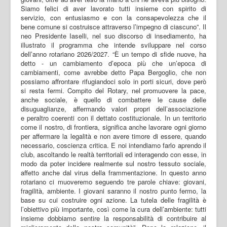
Siamo felici di aver lavorato tutti insieme con spirito di
servizio, con entusiasmo e con la consapevolezza che il
bene comune si costruisce attraverso l’impegno di ciascuno”. Il
neo Presidente Iaselli, nel suo discorso di insediamento, ha
illustrato il programma che intende sviluppare nel corso
dell’anno rotariano 2026/2027. “È un tempo di sfide nuove, ha
detto - un cambiamento d’epoca più che un’epoca di
cambiamenti, come avrebbe detto Papa Bergoglio, che non
possiamo affrontare rifugiandoci solo in porti sicuri, dove però
si resta fermi. Compito del Rotary, nel promuovere la pace,
anche sociale, è quello di combattere le cause delle
disuguaglianze, affermando valori propri dell’associazione
e peraltro coerenti con il dettato costituzionale. In un territorio
come il nostro, di frontiera, significa anche lavorare ogni giorno
per affermare la legalità e non avere timore di essere, quando
necessario, coscienza critica. E noi intendiamo farlo aprendo il
club, ascoltando le realtà territoriali ed interagendo con esse, in
modo da poter incidere realmente sul nostro tessuto sociale,
affetto anche dal virus della frammentazione. In questo anno
rotariano ci muoveremo seguendo tre parole chiave: giovani,
fragilità, ambiente. I giovani saranno il nostro punto fermo, la
base su cui costruire ogni azione. La tutela delle fragilità è
l’obiettivo più importante, così come la cura dell’ambiente: tutti
insieme dobbiamo sentire la responsabilità di contribuire al