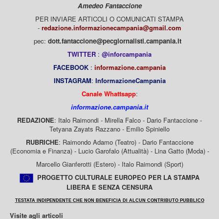
Amedeo Fantaccione
PER INVIARE ARTICOLI O COMUNICATI STAMPA
-
redazione.informazionecampania@gmail.com
pec:
dott.fantaccione@pecgiornalisti.campania.it
TWITTER
:
@inforcampania
FACEBOOK
:
informazione.campania
INSTAGRAM
:
InformazioneCampania
Canale Whattsapp
:
informazione.campania.it
REDAZIONE
: Italo Raimondi - Mirella Falco - Dario Fantaccione -
Tetyana Zayats Razzano - Emilio Spiniello
RUBRICHE
: Raimondo Adamo (Teatro) - Dario Fantaccione
(Economia e Finanza) - Lucio Garofalo (Attualità) - Lina Gatto (Moda) -
Marcello Gianferotti (Estero) - Italo Raimondi (Sport)
PROGETTO CULTURALE EUROPEO PER LA STAMPA
LIBERA E SENZA CENSURA
TESTATA INDIPENDENTE CHE NON BENEFICIA DI ALCUN CONTRIBUTO PUBBLICO
Visite agli articoli