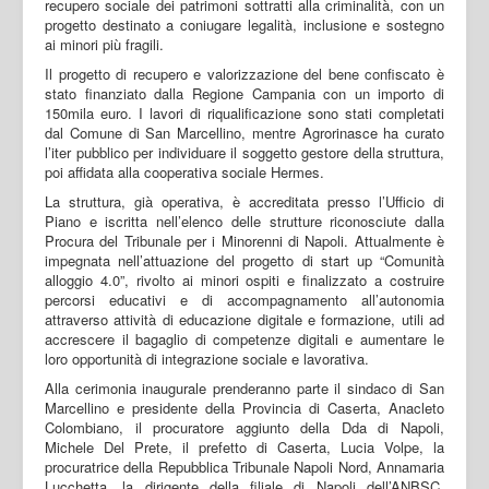
recupero sociale dei patrimoni sottratti alla criminalità, con un
progetto destinato a coniugare legalità, inclusione e sostegno
ai minori più fragili.
Il progetto di recupero e valorizzazione del bene confiscato è
stato finanziato dalla Regione Campania con un importo di
150mila euro. I lavori di riqualificazione sono stati completati
dal Comune di San Marcellino, mentre Agrorinasce ha curato
l’iter pubblico per individuare il soggetto gestore della struttura,
poi affidata alla cooperativa sociale Hermes.
La struttura, già operativa, è accreditata presso l’Ufficio di
Piano e iscritta nell’elenco delle strutture riconosciute dalla
Procura del Tribunale per i Minorenni di Napoli. Attualmente è
impegnata nell’attuazione del progetto di start up “Comunità
alloggio 4.0”, rivolto ai minori ospiti e finalizzato a costruire
percorsi educativi e di accompagnamento all’autonomia
attraverso attività di educazione digitale e formazione, utili ad
accrescere il bagaglio di competenze digitali e aumentare le
loro opportunità di integrazione sociale e lavorativa.
Alla cerimonia inaugurale prenderanno parte il sindaco di San
Marcellino e presidente della Provincia di Caserta, Anacleto
Colombiano, il procuratore aggiunto della Dda di Napoli,
Michele Del Prete, il prefetto di Caserta, Lucia Volpe, la
procuratrice della Repubblica Tribunale Napoli Nord, Annamaria
Lucchetta, la dirigente della filiale di Napoli dell’ANBSC,