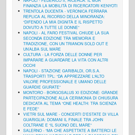
NAPOLI - FEDERICO II, RICERCA: IL MUR
FINANZIA LA MOBILITÀ DI RICERCATORI KENYOTI
TRENTOLA DUCENTA - VERONICA FERRARA
REPLICA AL RICORSO DELLA MINORANZA:
“DIFENDO LA MIA DIGNITÀ E IL RISPETTO
DOVUTO A TUTTE LE DONNE”
NAPOLI - AL FARO FESTIVAL CHIUDE LA SUA
SECONDA EDIZIONE TRA MEMORIA E
TRADIZIONE, CON UN TRIANON SOLD OUT E
UN’ALBA SUL MARE
CULTURA - LA FORZA DELLE DONNE PER
IMPARARE A GUARDARE LA VITA CON ALTRI
OCCHI
NAPOLI - STAZIONE GARIBALDI, OR.S.A.
TRASPORTI TPL: “DA APPREZZARE L'ALTO
VALORE PROFESSIONALE E UMANO DELLE
GUARDIE GIURATE”
MONTORO - BORGOSALUS XI EDIZIONE: GRANDE
PARTECIPAZIONE ALLA CERIMONIA DI CHIUSURA
DEDICATA AL TEMA “ONE HEALTH: TRA SCIENZA
E FEDE”
VIETRI SUL MARE - CONCERTI D’ESTATE DI VILLA
GUARIGLIA: DOMANI IL FINALE TRA JOHN
COLTRANE E “IL SUONO DEL MARE”
SALERNO - “MA CHE ASPETTATE A BATTERCI LE