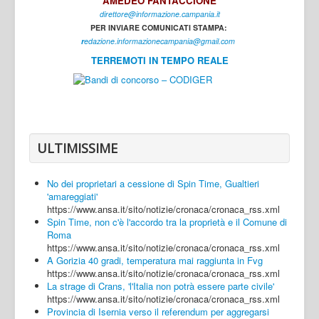
AMEDEO FANTACCIONE
direttore@informazione.campania.it
Interni
PER INVIARE COMUNICATI STAMPA:
Cultura
r
edazione.informazionecampania@gmail.com
TERREMOTI IN TEMPO REALE
Sport
Regione
Avellino
Benevento
ULTIMISSIME
Caserta
No dei proprietari a cessione di Spin Time, Gualtieri
Napoli
'amareggiati'
https://www.ansa.it/sito/notizie/cronaca/cronaca_rss.xml
Salerno
Spin Time, non c'è l'accordo tra la proprietà e il Comune di
Roma
Login
https://www.ansa.it/sito/notizie/cronaca/cronaca_rss.xml
A Gorizia 40 gradi, temperatura mai raggiunta in Fvg
https://www.ansa.it/sito/notizie/cronaca/cronaca_rss.xml
La strage di Crans, 'l'Italia non potrà essere parte civile'
https://www.ansa.it/sito/notizie/cronaca/cronaca_rss.xml
Provincia di Isernia verso il referendum per aggregarsi