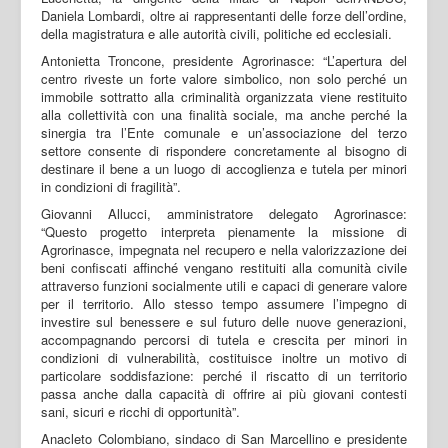
Daniela Lombardi, oltre ai rappresentanti delle forze dell’ordine,
della magistratura e alle autorità civili, politiche ed ecclesiali.
Antonietta Troncone, presidente Agrorinasce: “L’apertura del
centro riveste un forte valore simbolico, non solo perché un
immobile sottratto alla criminalità organizzata viene restituito
alla collettività con una finalità sociale, ma anche perché la
sinergia tra l’Ente comunale e un’associazione del terzo
settore consente di rispondere concretamente al bisogno di
destinare il bene a un luogo di accoglienza e tutela per minori
in condizioni di fragilità”.
Giovanni Allucci, amministratore delegato Agrorinasce:
“Questo progetto interpreta pienamente la missione di
Agrorinasce, impegnata nel recupero e nella valorizzazione dei
beni confiscati affinché vengano restituiti alla comunità civile
attraverso funzioni socialmente utili e capaci di generare valore
per il territorio. Allo stesso tempo assumere l’impegno di
investire sul benessere e sul futuro delle nuove generazioni,
accompagnando percorsi di tutela e crescita per minori in
condizioni di vulnerabilità, costituisce inoltre un motivo di
particolare soddisfazione: perché il riscatto di un territorio
passa anche dalla capacità di offrire ai più giovani contesti
sani, sicuri e ricchi di opportunità”.
Anacleto Colombiano, sindaco di San Marcellino e presidente