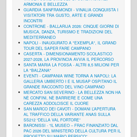
ARMONIA E BELLEZZA
GUARDIA SANFRAMONDI - VINALIA CONQUISTA I
VISITATORI TRA GUSTO, ARTE E GRANDI
INCONTRI
CONTRONE - BALLARIJA 2026: CINQUE GIORNI DI
MUSICA, DANZA, TURISMO E TRADIZIONI DEL
MEDITERRANEO
NAPOLI - INAUGURATO A "EXEMPLA", IL GRAND
TOUR DEL SAPER FARE CAMPANO
CASERTA - DIMENSIONAMENTO SCOLASTICO
2027-2028, LA PROVINCIA AVVIA IL PERCORSO
SANTA MARIA LA FOSSA - ALTRI 8,5 MILIONI PER
LA "BALZANA"
EVENTI - CAMPANIA WINE TORNA A NAPOLI: LA
GALLERIA UMBERTO I E IL MUSAP OSPITANO IL
GRANDE RACCONTO DEL VINO CAMPANO
MERCATO SAN SEVERINO - LA BELLEZZA NON HA
NÈ CONFINI, NÈ BARRIERE E COME UNA
CAREZZA ADDOLCISCE IL CUORE
SAN MARCO DEI CAVOTI - DOMANI L’APERTURA
AL TRAFFICO DELLA VARIANTE ANAS SULLA
SS212 “DELLA VAL FORTORE”
BARONISSI - “IL MUSEO – FRAC FINANZIATO DAL
PAC 2026 DEL MINISTERO DELLA CULTURA PER IL
PROGETTO SU MARIO PERSICO”