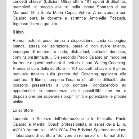
concetti chiave” (Edizioni Ultra) offrirà 101 spunti di dibattito,
mercoledì 13 maggio alle 18, nella libreria Spartaco di via
Martucci 18 a Santa Maria Capua Vetere. A conversare con
Calabrò sarà la docente e scrittrice Antonella Pozzuoli.
Ingresso libero e gratuito.
Il libro
Rumori esterni, poco tempo a disposizione, ansia da pagina
bianca, attesa dell’ispirazione, paura di non avere talento,
vergogna di mettersi a nudo, distrazioni, abitudini dannose,
convinzioni limitanti… C’è secondo Paolo Calabrò un modo per
far fronte a questi problemi: il metodo. Il suo “Writing Coaching.
Prendersi cura dello scrittore in 101 concetti chiave” è il primo
manuale italiano sulla pratica del Coaching applicata alla
scrittura. Il libro si propone l’esame di tutte le difficoltà che
possono presentarsi a uno scrittore, conducendolo ad
approfondire la conoscenza delle possibilità che ha a
disposizione per superare i propri limiti e potenziare le proprie
abilità.
Lo scrittore
Laureato in Scienze dell’informazione e in Filosofia, Paolo
Calabrò è Mental Coach professionista ai sensi della L. n.
4/2013 Norma Uni 11601:2024. Per Edizioni Spartaco conduce
il laboratorio di scrittura “Scrivere un romanzo” e il format di full