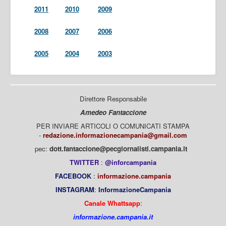
2011
2010
2009
2008
2007
2006
2005
2004
2003
Direttore Responsabile
Amedeo Fantaccione
PER INVIARE ARTICOLI O COMUNICATI STAMPA
-
redazione.informazionecampania@gmail.com
pec:
dott.fantaccione@pecgiornalisti.campania.it
TWITTER
:
@inforcampania
FACEBOOK
:
informazione.campania
INSTAGRAM
:
InformazioneCampania
Canale Whattsapp
:
informazione.campania.it