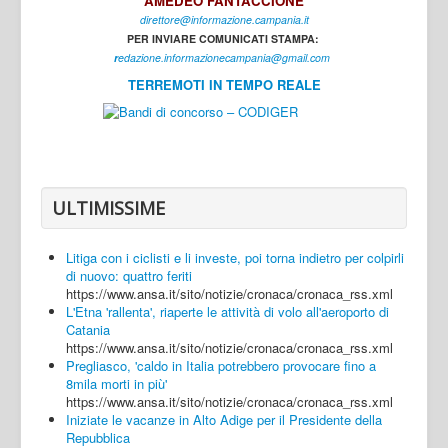
AMEDEO FANTACCIONE
direttore@informazione.campania.it
Interni
PER INVIARE COMUNICATI STAMPA:
Cultura
r
edazione.informazionecampania@gmail.com
TERREMOTI IN TEMPO REALE
Sport
Regione
Avellino
Benevento
ULTIMISSIME
Caserta
Litiga con i ciclisti e li investe, poi torna indietro per colpirli
Napoli
di nuovo: quattro feriti
https://www.ansa.it/sito/notizie/cronaca/cronaca_rss.xml
Salerno
L'Etna 'rallenta', riaperte le attività di volo all'aeroporto di
Catania
Login
https://www.ansa.it/sito/notizie/cronaca/cronaca_rss.xml
Pregliasco, 'caldo in Italia potrebbero provocare fino a
8mila morti in più'
https://www.ansa.it/sito/notizie/cronaca/cronaca_rss.xml
Iniziate le vacanze in Alto Adige per il Presidente della
Repubblica