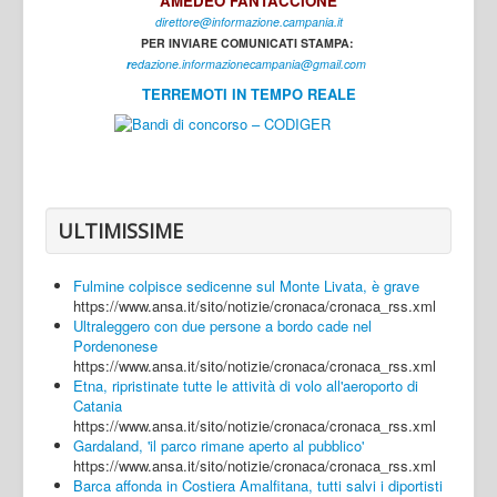
AMEDEO FANTACCIONE
direttore@informazione.campania.it
Interni
PER INVIARE COMUNICATI STAMPA:
Cultura
r
edazione.informazionecampania@gmail.com
TERREMOTI IN TEMPO REALE
Sport
Regione
Avellino
Benevento
ULTIMISSIME
Caserta
Fulmine colpisce sedicenne sul Monte Livata, è grave
Napoli
https://www.ansa.it/sito/notizie/cronaca/cronaca_rss.xml
Ultraleggero con due persone a bordo cade nel
Salerno
Pordenonese
https://www.ansa.it/sito/notizie/cronaca/cronaca_rss.xml
Login
Etna, ripristinate tutte le attività di volo all'aeroporto di
Catania
https://www.ansa.it/sito/notizie/cronaca/cronaca_rss.xml
Gardaland, 'il parco rimane aperto al pubblico'
https://www.ansa.it/sito/notizie/cronaca/cronaca_rss.xml
Barca affonda in Costiera Amalfitana, tutti salvi i diportisti