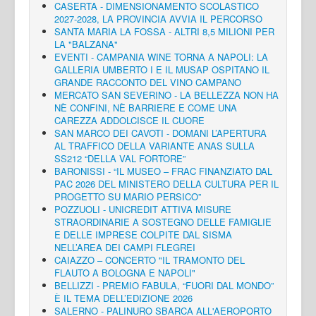
CASERTA - DIMENSIONAMENTO SCOLASTICO
2027-2028, LA PROVINCIA AVVIA IL PERCORSO
SANTA MARIA LA FOSSA - ALTRI 8,5 MILIONI PER
LA "BALZANA"
EVENTI - CAMPANIA WINE TORNA A NAPOLI: LA
GALLERIA UMBERTO I E IL MUSAP OSPITANO IL
GRANDE RACCONTO DEL VINO CAMPANO
MERCATO SAN SEVERINO - LA BELLEZZA NON HA
NÈ CONFINI, NÈ BARRIERE E COME UNA
CAREZZA ADDOLCISCE IL CUORE
SAN MARCO DEI CAVOTI - DOMANI L’APERTURA
AL TRAFFICO DELLA VARIANTE ANAS SULLA
SS212 “DELLA VAL FORTORE”
BARONISSI - “IL MUSEO – FRAC FINANZIATO DAL
PAC 2026 DEL MINISTERO DELLA CULTURA PER IL
PROGETTO SU MARIO PERSICO”
POZZUOLI - UNICREDIT ATTIVA MISURE
STRAORDINARIE A SOSTEGNO DELLE FAMIGLIE
E DELLE IMPRESE COLPITE DAL SISMA
NELL’AREA DEI CAMPI FLEGREI
CAIAZZO – CONCERTO "IL TRAMONTO DEL
FLAUTO A BOLOGNA E NAPOLI"
BELLIZZI - PREMIO FABULA, “FUORI DAL MONDO”
È IL TEMA DELL’EDIZIONE 2026
SALERNO - PALINURO SBARCA ALL'AEROPORTO