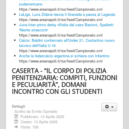
sudamericano
https://www.areanapoli.it/rss/feed/Campionato.xml
LaLiga, Luca Zidane lascia il Granada e passa al Leganés
https://www.areanapoli.it/rss/feed/Campionato.xml
Juve-Inter primo derby d'Italia dal caso Bastoni, Spalletti:
'Niente strascichi'
https://www.areanapoli.it/rss/feed/Campionato.xml
Calcio: Baldini confermato all'Under 21, Costantino nuovo
tecnico dell'Italia U.16
https://www.areanapoli.it/rss/feed/Campionato.xml
Anche la federcalcio argentina si schiera con Infantino
https://www.areanapoli.it/rss/feed/Campionato.xml
CASERTA - “IL CORPO DI POLIZIA
PENITENZIARIA: COMPITI, FUNZIONI
E PECULIARITÀ”, DOMANI
INCONTRO CON GLI STUDENTI
Dettagli
Scritto da
Emilio Spiniello
Pubblicato: 13 Aprile 2025
Creato: 13 Aprile 2025
Visite: 708