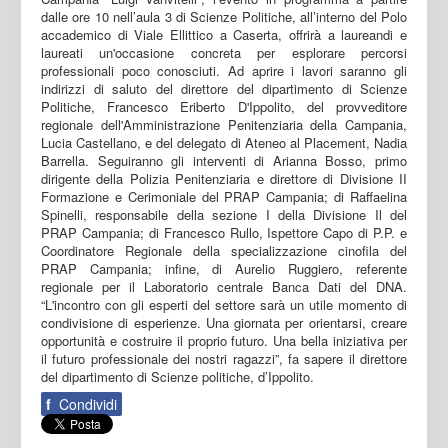
dalle ore 10 nell’aula 3 di Scienze Politiche, all’interno del Polo
accademico di Viale Ellittico a Caserta, offrirà a laureandi e
laureati un'occasione concreta per esplorare percorsi
professionali poco conosciuti. Ad aprire i lavori saranno gli
indirizzi di saluto del direttore del dipartimento di Scienze
Politiche, Francesco Eriberto D'Ippolito, del provveditore
regionale dell'Amministrazione Penitenziaria della Campania,
Lucia Castellano, e del delegato di Ateneo al Placement, Nadia
Barrella. Seguiranno gli interventi di Arianna Bosso, primo
dirigente della Polizia Penitenziaria e direttore di Divisione II
Formazione e Cerimoniale del PRAP Campania; di Raffaelina
Spinelli, responsabile della sezione I della Divisione Il del
PRAP Campania; di Francesco Rullo, Ispettore Capo di P.P. e
Coordinatore Regionale della specializzazione cinofila del
PRAP Campania; infine, di Aurelio Ruggiero, referente
regionale per il Laboratorio centrale Banca Dati del DNA.
“L'incontro con gli esperti del settore sarà un utile momento di
condivisione di esperienze. Una giornata per orientarsi, creare
opportunità e costruire il proprio futuro. Una bella iniziativa per
il futuro professionale dei nostri ragazzi”, fa sapere il direttore
del dipartimento di Scienze politiche, d’Ippolito.
f
Condividi