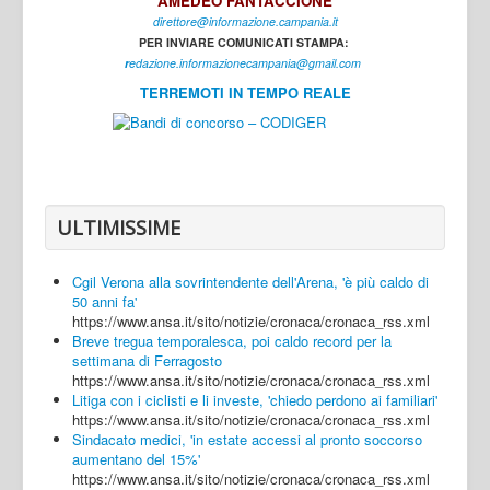
AMEDEO FANTACCIONE
direttore@informazione.campania.it
Interni
PER INVIARE COMUNICATI STAMPA:
Cultura
r
edazione.informazionecampania@gmail.com
TERREMOTI IN TEMPO REALE
Sport
Regione
Avellino
Benevento
ULTIMISSIME
Caserta
Cgil Verona alla sovrintendente dell'Arena, 'è più caldo di
Napoli
50 anni fa'
https://www.ansa.it/sito/notizie/cronaca/cronaca_rss.xml
Salerno
Breve tregua temporalesca, poi caldo record per la
settimana di Ferragosto
Login
https://www.ansa.it/sito/notizie/cronaca/cronaca_rss.xml
Litiga con i ciclisti e li investe, 'chiedo perdono ai familiari'
https://www.ansa.it/sito/notizie/cronaca/cronaca_rss.xml
Sindacato medici, 'in estate accessi al pronto soccorso
aumentano del 15%'
https://www.ansa.it/sito/notizie/cronaca/cronaca_rss.xml