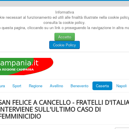
Informativa
kie necessari al funzionamento ed utili alle finalità illustrate nella cookie poli
consulta la cookie policy.
questa pagina, cliccando su un link o proseguendo la navigazione in altra man
Accetto
Cookie Policy
ura
Sport
Regione
Avellino
Benevento
Caserta
Napoli
SAN FELICE A CANCELLO - FRATELLI D'ITALI
INTERVIENE SULL'ULTIMO CASO DI
FEMMINICIDIO