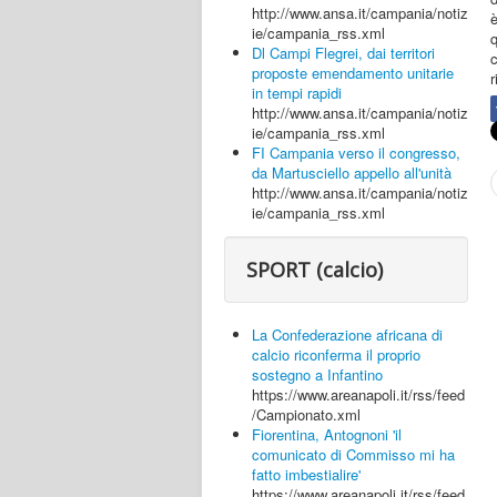
http://www.ansa.it/campania/notiz
è
ie/campania_rss.xml
Dl Campi Flegrei, dai territori
proposte emendamento unitarie
r
in tempi rapidi
http://www.ansa.it/campania/notiz
ie/campania_rss.xml
FI Campania verso il congresso,
da Martusciello appello all'unità
http://www.ansa.it/campania/notiz
ie/campania_rss.xml
SPORT (calcio)
La Confederazione africana di
calcio riconferma il proprio
sostegno a Infantino
https://www.areanapoli.it/rss/feed
/Campionato.xml
Fiorentina, Antognoni 'il
comunicato di Commisso mi ha
fatto imbestialire'
https://www.areanapoli.it/rss/feed