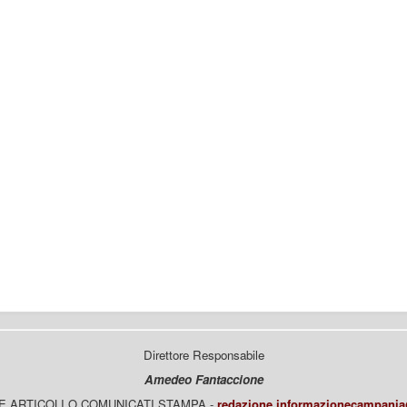
Direttore Responsabile
Amedeo Fantaccione
E ARTICOLI O COMUNICATI STAMPA -
redazione.informazionecampani