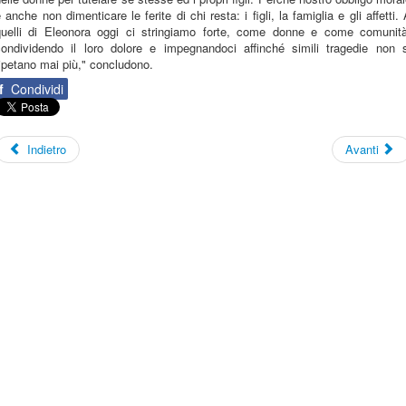
 anche non dimenticare le ferite di chi resta: i figli, la famiglia e gli affetti.
quelli di Eleonora oggi ci stringiamo forte, come donne e come comunità
condividendo il loro dolore e impegnandoci affinché simili tragedie non s
ipetano mai più," concludono.
f
Condividi
Indietro
Avanti