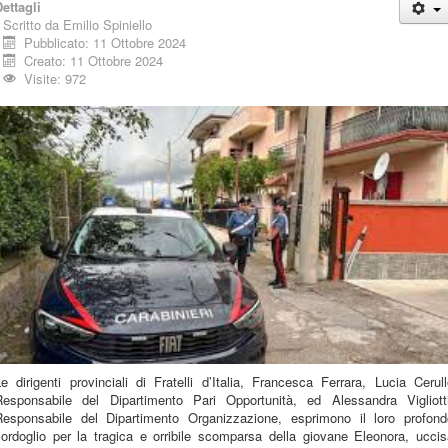
ettagli
Scritto da
Emilio Spiniello
Pubblicato: 11 Ottobre 2024
Creato: 11 Ottobre 2024
Visite: 972
e dirigenti provinciali di Fratelli d’Italia, Francesca Ferrara, Lucia Cerul
Responsabile del Dipartimento Pari Opportunità, ed Alessandra Vigliotti
Responsabile del Dipartimento Organizzazione, esprimono il loro profond
cordoglio per la tragica e orribile scomparsa della giovane Eleonora, uccis