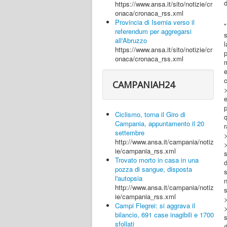
d
https://www.ansa.it/sito/notizie/cr
onaca/cronaca_rss.xml
Provincia di Isernia verso il
referendum per aggregarsi
s
all'Abruzzo
https://www.ansa.it/sito/notizie/cr
onaca/cronaca_rss.xml
m
c
CAMPANIAH24
>
e
Ciclismo, torna il Giro di
Campania, appuntamento il 20
settembre
http://www.ansa.it/campania/notiz
>
ie/campania_rss.xml
s
Trovato morto in casa in una
pozza di sangue, disposta
l'autopsia
http://www.ansa.it/campania/notiz
s
ie/campania_rss.xml
Campi Flegrei: si aggrava il
>
bilancio, 691 case inagibili e 1700
s
sfollati
d