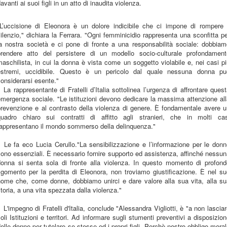
avanti ai suoi figli in un atto di inaudita violenza.
"L’uccisione di Eleonora è un dolore indicibile che ci impone di rompere i
ilenzio," dichiara la Ferrara. "Ogni femminicidio rappresenta una sconfitta p
la nostra società e ci pone di fronte a una responsabilità sociale: dobbiam
prendere atto del persistere di un modello socio-culturale profondament
aschilista, in cui la donna è vista come un soggetto violabile e, nei casi p
estremi, uccidibile. Questo è un pericolo dal quale nessuna donna pu
onsiderarsi esente."
 La rappresentante di Fratelli d’Italia sottolinea l’urgenza di affrontare ques
mergenza sociale. "Le istituzioni devono dedicare la massima attenzione al
prevenzione e al contrasto della violenza di genere. È fondamentale avere u
quadro chiaro sui contratti di affitto agli stranieri, che in molti cas
rappresentano il mondo sommerso della delinquenza."
>
 Le fa eco Lucia Cerullo."La sensibilizzazione e l’informazione per le don
ono essenziali. È necessario fornire supporto ed assistenza, affinché nessu
donna si senta sola di fronte alla violenza. In questo momento di profond
sgomento per la perdita di Eleonora, non troviamo giustificazione. È nel su
nome che, come donne, dobbiamo unirci e dare valore alla sua vita, alla su
toria, a una vita spezzata dalla violenza."
>
 L'impegno di Fratelli d'Italia, conclude "Alessandra Vigliotti, è "a non lascia
oli Istituzioni e territori. Ad informare sugli stumenti preventivi a disposizio
elle donne per tutelare se stesse ed i propri figli. Perchè nostro obbligo mora