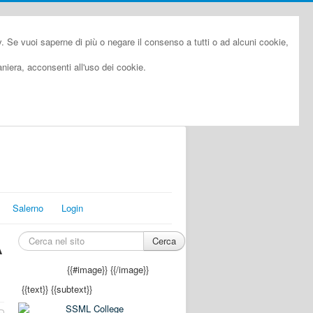
cy. Se vuoi saperne di più o negare il consenso a tutti o ad alcuni cookie,
iera, acconsenti all'uso dei cookie.
Salerno
Login
Cerca
A
{{#image}}
{{/image}}
{{text}}
{{subtext}}