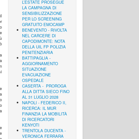
L’ESTATE PROSEGUE
LA CAMPAGNA DI
SENSIBILIZZAZIONE
l
PER LO SCREENING
er
GRATUITO EMOCAMP
o
BENEVENTO - RIVOLTA
e
NEL CARCERE DI
iù
CAPODIMONTE: NOTA
ò
DELLA UIL FP POLIZIA
PENITENZIARIA
ta
BATTIPAGLIA -
la
AGGIORNAMENTO
n
SITUAZIONE
i
EVACUAZIONE
OSPEDALE
CASERTA - PROROGA
ne
ALLA DITTA SIECO FINO
na
AL 31 LUGLIO 2028
o
NAPOLI - FEDERICO II,
o
RICERCA: IL MUR
a
FINANZIA LA MOBILITÀ
DI RICERCATORI
KENYOTI
re
TRENTOLA DUCENTA -
ne
VERONICA FERRARA
le