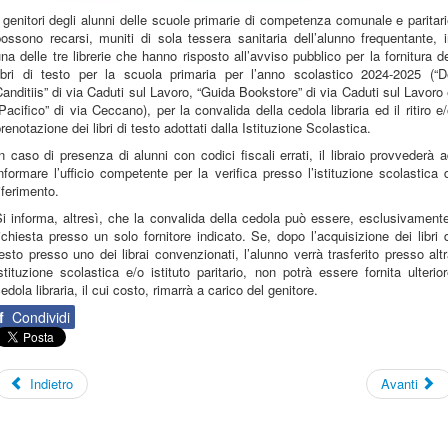
 genitori degli alunni delle scuole primarie di competenza comunale e paritar
ossono recarsi, muniti di sola tessera sanitaria dell’alunno frequentante, 
na delle tre librerie che hanno risposto all’avviso pubblico per la fornitura d
libri di testo per la scuola primaria per l’anno scolastico 2024-2025 (“D
anditiis” di via Caduti sul Lavoro, “Guida Bookstore” di via Caduti sul Lavoro
Pacifico” di via Ceccano), per la convalida della cedola libraria ed il ritiro e
renotazione dei libri di testo adottati dalla Istituzione Scolastica.
n caso di presenza di alunni con codici fiscali errati, il libraio provvederà 
nformare l’ufficio competente per la verifica presso l’istituzione scolastica 
iferimento.
i informa, altresì, che la convalida della cedola può essere, esclusivament
ichiesta presso un solo fornitore indicato. Se, dopo l’acquisizione dei libri 
esto presso uno dei librai convenzionati, l’alunno verrà trasferito presso alt
stituzione scolastica e/o istituto paritario, non potrà essere fornita ulterio
edola libraria, il cui costo, rimarrà a carico del genitore.
f
Condividi
Indietro
Avanti