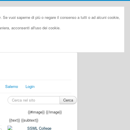
cy. Se vuoi saperne di più o negare il consenso a tutti o ad alcuni cookie,
iera, acconsenti all'uso dei cookie.
Salerno
Login
Cerca
{{#image}}
{{/image}}
{{text}}
{{subtext}}