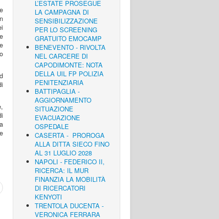
L’ESTATE PROSEGUE
ie
LA CAMPAGNA DI
in
SENSIBILIZZAZIONE
ei
PER LO SCREENING
e
GRATUITO EMOCAMP
 e
BENEVENTO - RIVOLTA
/o
NEL CARCERE DI
CAPODIMONTE: NOTA
DELLA UIL FP POLIZIA
ad
PENITENZIARIA
di
BATTIPAGLIA -
AGGIORNAMENTO
e,
SITUAZIONE
di
EVACUAZIONE
ra
OSPEDALE
re
CASERTA - PROROGA
ALLA DITTA SIECO FINO
AL 31 LUGLIO 2028
NAPOLI - FEDERICO II,
RICERCA: IL MUR
FINANZIA LA MOBILITÀ
DI RICERCATORI
KENYOTI
TRENTOLA DUCENTA -
VERONICA FERRARA