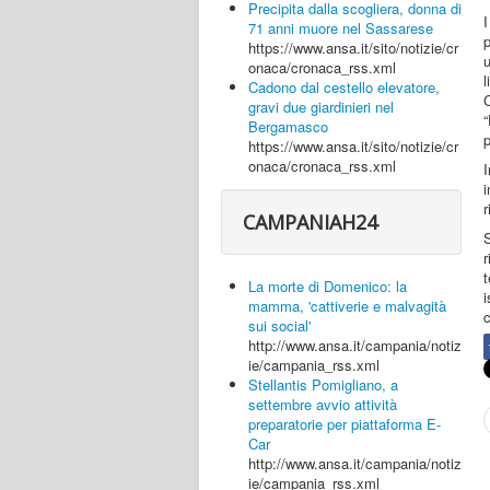
Precipita dalla scogliera, donna di
I
71 anni muore nel Sassarese
p
https://www.ansa.it/sito/notizie/cr
u
onaca/cronaca_rss.xml
Cadono dal cestello elevatore,
C
gravi due giardinieri nel
“
Bergamasco
p
https://www.ansa.it/sito/notizie/cr
onaca/cronaca_rss.xml
I
i
r
CAMPANIAH24
S
r
t
La morte di Domenico: la
i
mamma, 'cattiverie e malvagità
c
sui social'
http://www.ansa.it/campania/notiz
ie/campania_rss.xml
Stellantis Pomigliano, a
settembre avvio attività
preparatorie per piattaforma E-
Car
http://www.ansa.it/campania/notiz
ie/campania_rss.xml