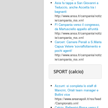
Asia fa tappa a San Giovanni a
Teduccio, anche Accetta tra i
bagnanti
http://www.ansa.it/campania/notiz
ie/campania_rss.xml
FI Campania verso il congresso,
da Martusciello appello all'unità
http://www.ansa.it/campania/notiz
ie/campania_rss.xml
Carceri: Camere Penali a S.Maria
Capua Vetere 'sovraffollamento e
pochi agenti'
http://www.ansa.it/campania/notiz
ie/campania_rss.xml
SPORT (calcio)
Azzurri: si completa lo staff di
Mancini, Oriali team manager e
Bollini vice
https://www.areanapoli.it/rss/feed
/Campionato.xml
Calcio: Pellegrini-Roma verso il