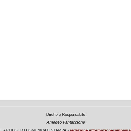
Direttore Responsabile
Amedeo Fantaccione
E ARTICOLI O COMUNICATI STAMPA -
redazione.informazionecampani