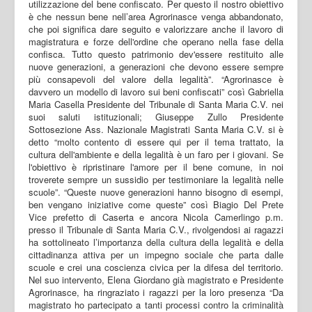
utilizzazione del bene confiscato. Per questo il nostro obiettivo
è che nessun bene nell’area Agrorinasce venga abbandonato,
che poi significa dare seguito e valorizzare anche il lavoro di
magistratura e forze dell'ordine che operano nella fase della
confisca. Tutto questo patrimonio dev'essere restituito alle
nuove generazioni, a generazioni che devono essere sempre
più consapevoli del valore della legalità”. “Agrorinasce è
davvero un modello di lavoro sui beni confiscati” così Gabriella
Maria Casella Presidente del Tribunale di Santa Maria C.V. nei
suoi saluti istituzionali; Giuseppe Zullo Presidente
Sottosezione Ass. Nazionale Magistrati Santa Maria C.V. si è
detto “molto contento di essere qui per il tema trattato, la
cultura dell'ambiente e della legalità è un faro per i giovani. Se
l'obiettivo è ripristinare l'amore per il bene comune, in noi
troverete sempre un sussidio per testimoniare la legalità nelle
scuole”. “Queste nuove generazioni hanno bisogno di esempi,
ben vengano iniziative come queste” così Biagio Del Prete
Vice prefetto di Caserta e ancora Nicola Camerlingo p.m.
presso il Tribunale di Santa Maria C.V., rivolgendosi ai ragazzi
ha sottolineato l’importanza della cultura della legalità e della
cittadinanza attiva per un impegno sociale che parta dalle
scuole e crei una coscienza civica per la difesa del territorio.
Nel suo intervento, Elena Giordano già magistrato e Presidente
Agrorinasce, ha ringraziato i ragazzi per la loro presenza “Da
magistrato ho partecipato a tanti processi contro la criminalità