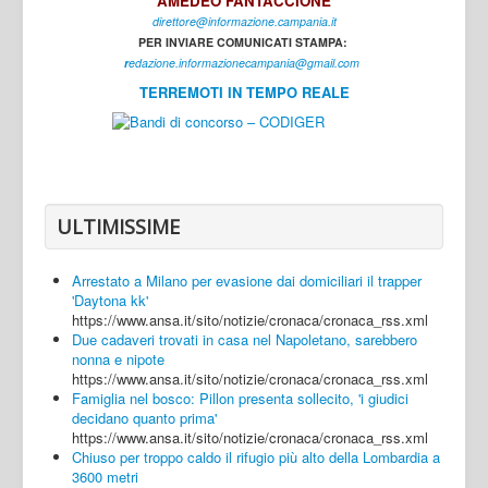
AMEDEO FANTACCIONE
direttore@informazione.campania.it
Interni
PER INVIARE COMUNICATI STAMPA:
Cultura
r
edazione.informazionecampania@gmail.com
TERREMOTI IN TEMPO REALE
Sport
Regione
Avellino
Benevento
ULTIMISSIME
Caserta
Arrestato a Milano per evasione dai domiciliari il trapper
Napoli
'Daytona kk'
https://www.ansa.it/sito/notizie/cronaca/cronaca_rss.xml
Salerno
Due cadaveri trovati in casa nel Napoletano, sarebbero
nonna e nipote
Login
https://www.ansa.it/sito/notizie/cronaca/cronaca_rss.xml
Famiglia nel bosco: Pillon presenta sollecito, 'i giudici
decidano quanto prima'
https://www.ansa.it/sito/notizie/cronaca/cronaca_rss.xml
Chiuso per troppo caldo il rifugio più alto della Lombardia a
3600 metri