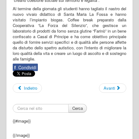
“creano coesione sociale sul territorio e legalità”.
Al termine della giornata gli studenti hanno tagliato il nastro del
nuovo vivaio didattico di Santa Maria La Fossa e hanno
visitato l’impianto biogas. Coffee break preparato dalla
Cooperativa “La Forza del Silenzio”, che gestisce un
laboratorio di prodotti da forno senza glutine “Farinò” in un bene
confiscato a Casal di Principe e ha come obiettivo principale
quello di fornire servizi specifici e di qualità alle persone affette
da disturbo dello spettro autistico, con l'intento di migliorare la
loro qualità della vita e creare un luogo di ascolto e di sostegno
alle famiglie.
f
Condividi
Indietro
Avanti
Cerca
{{#image}}
{{/image}}