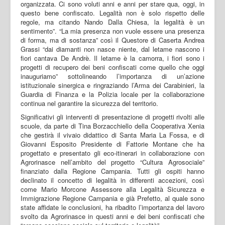
organizzata. Ci sono voluti anni e anni per stare qua, oggi, in
questo bene confiscato. Legalità non è solo rispetto delle
regole, ma citando Nando Dalla Chiesa, la legalità è un
sentimento”. “La mia presenza non vuole essere una presenza
di forma, ma di sostanza” così il Questore di Caserta Andrea
Grassi “dai diamanti non nasce niente, dal letame nascono i
fiori cantava De Andrè. Il letame è la camorra, i fiori sono i
progetti di recupero dei beni confiscati come quello che oggi
inauguriamo” sottolineando l’importanza di un’azione
istituzionale sinergica e ringraziando l’Arma dei Carabinieri, la
Guardia di Finanza e la Polizia locale per la collaborazione
continua nel garantire la sicurezza del territorio.
Significativi gli interventi di presentazione di progetti rivolti alle
scuole, da parte di Tina Borzacchiello della Cooperativa Xenia
che gestirà il vivaio didattico di Santa Maria La Fossa, e di
Giovanni Esposito Presidente di Fattorie Montane che ha
progettato e presentato gli eco-itinerari in collaborazione con
Agrorinasce nell’ambito del progetto “Cultura Agrosociale”
finanziato dalla Regione Campania. Tutti gli ospiti hanno
declinato il concetto di legalità in differenti accezioni, così
come Mario Morcone Assessore alla Legalità Sicurezza e
Immigrazione Regione Campania e già Prefetto, al quale sono
state affidate le conclusioni, ha ribadito l’importanza del lavoro
svolto da Agrorinasce in questi anni e dei beni confiscati che