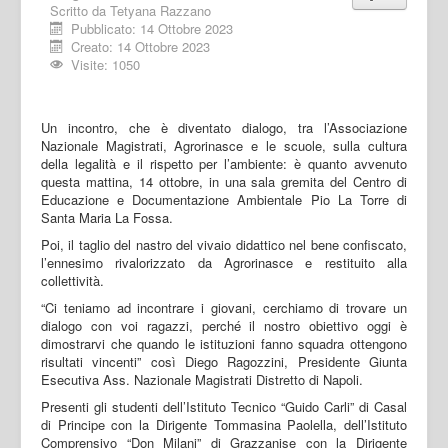
Scritto da
Tetyana Razzano
Pubblicato: 14 Ottobre 2023
Creato: 14 Ottobre 2023
Visite: 1050
Un incontro, che è diventato dialogo, tra l’Associazione
Nazionale Magistrati, Agrorinasce e le scuole, sulla cultura
della legalità e il rispetto per l’ambiente: è quanto avvenuto
questa mattina, 14 ottobre, in una sala gremita del Centro di
Educazione e Documentazione Ambientale Pio La Torre di
Santa Maria La Fossa.
Poi, il taglio del nastro del vivaio didattico nel bene confiscato,
l’ennesimo rivalorizzato da Agrorinasce e restituito alla
collettività.
“Ci teniamo ad incontrare i giovani, cerchiamo di trovare un
dialogo con voi ragazzi, perché il nostro obiettivo oggi è
dimostrarvi che quando le istituzioni fanno squadra ottengono
risultati vincenti” così Diego Ragozzini, Presidente Giunta
Esecutiva Ass. Nazionale Magistrati Distretto di Napoli.
Presenti gli studenti dell’Istituto Tecnico “Guido Carli” di Casal
di Principe con la Dirigente Tommasina Paolella, dell’Istituto
Comprensivo “Don Milani” di Grazzanise con la Dirigente