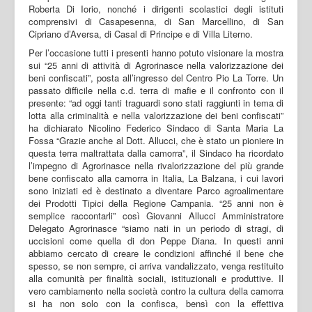
Roberta Di Iorio, nonché i dirigenti scolastici degli istituti
comprensivi di Casapesenna, di San Marcellino, di San
Cipriano d’Aversa, di Casal di Principe e di Villa Literno.
Per l’occasione tutti i presenti hanno potuto visionare la mostra
sui “25 anni di attività di Agrorinasce nella valorizzazione dei
beni confiscati”, posta all’ingresso del Centro Pio La Torre. Un
passato difficile nella c.d. terra di mafie e il confronto con il
presente: “ad oggi tanti traguardi sono stati raggiunti in tema di
lotta alla criminalità e nella valorizzazione dei beni confiscati”
ha dichiarato Nicolino Federico Sindaco di Santa Maria La
Fossa “Grazie anche al Dott. Allucci, che è stato un pioniere in
questa terra maltrattata dalla camorra”, il Sindaco ha ricordato
l’impegno di Agrorinasce nella rivalorizzazione del più grande
bene confiscato alla camorra in Italia, La Balzana, i cui lavori
sono iniziati ed è destinato a diventare Parco agroalimentare
dei Prodotti Tipici della Regione Campania. “25 anni non è
semplice raccontarli” così Giovanni Allucci Amministratore
Delegato Agrorinasce “siamo nati in un periodo di stragi, di
uccisioni come quella di don Peppe Diana. In questi anni
abbiamo cercato di creare le condizioni affinché il bene che
spesso, se non sempre, ci arriva vandalizzato, venga restituito
alla comunità per finalità sociali, istituzionali e produttive. Il
vero cambiamento nella società contro la cultura della camorra
si ha non solo con la confisca, bensì con la effettiva