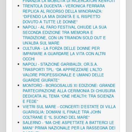
FINANZIA LA MOBILITÀ DI RICERCATORI KENYOTI
TRENTOLA DUCENTA - VERONICA FERRARA
REPLICA AL RICORSO DELLA MINORANZA:
“DIFENDO LA MIA DIGNITÀ E IL RISPETTO
DOVUTO A TUTTE LE DONNE”
NAPOLI - AL FARO FESTIVAL CHIUDE LA SUA
SECONDA EDIZIONE TRA MEMORIA E
TRADIZIONE, CON UN TRIANON SOLD OUT E
UN’ALBA SUL MARE
CULTURA - LA FORZA DELLE DONNE PER
IMPARARE A GUARDARE LA VITA CON ALTRI
OCCHI
NAPOLI - STAZIONE GARIBALDI, OR.S.A.
TRASPORTI TPL: “DA APPREZZARE L'ALTO
VALORE PROFESSIONALE E UMANO DELLE
GUARDIE GIURATE”
MONTORO - BORGOSALUS XI EDIZIONE: GRANDE
PARTECIPAZIONE ALLA CERIMONIA DI CHIUSURA
DEDICATA AL TEMA “ONE HEALTH: TRA SCIENZA
E FEDE”
VIETRI SUL MARE - CONCERTI D’ESTATE DI VILLA
GUARIGLIA: DOMANI IL FINALE TRA JOHN
COLTRANE E “IL SUONO DEL MARE”
SALERNO - “MA CHE ASPETTATE A BATTERCI LE
MANI” PRIMA NAZIONALE PER LA RASSEGNA DEI