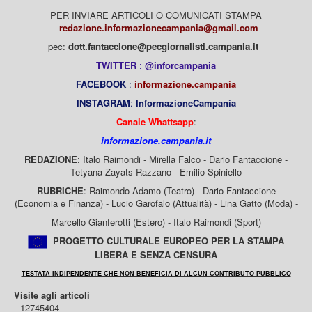
PER INVIARE ARTICOLI O COMUNICATI STAMPA
-
redazione.informazionecampania@gmail.com
pec:
dott.fantaccione@pecgiornalisti.campania.it
TWITTER
:
@inforcampania
FACEBOOK
:
informazione.campania
INSTAGRAM
:
InformazioneCampania
Canale Whattsapp
:
informazione.campania.it
REDAZIONE
: Italo Raimondi - Mirella Falco - Dario Fantaccione -
Tetyana Zayats Razzano - Emilio Spiniello
RUBRICHE
: Raimondo Adamo (Teatro) - Dario Fantaccione
(Economia e Finanza) - Lucio Garofalo (Attualità) - Lina Gatto (Moda) -
Marcello Gianferotti (Estero) - Italo Raimondi (Sport)
PROGETTO CULTURALE EUROPEO PER LA STAMPA
LIBERA E SENZA CENSURA
TESTATA INDIPENDENTE CHE NON BENEFICIA DI ALCUN CONTRIBUTO PUBBLICO
Visite agli articoli
12745404