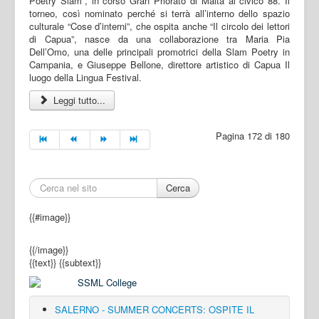
Poetry Slam”, in corso Gran Priorato di Malta al civico 88. Il
torneo, così nominato perché si terrà all’interno dello spazio
culturale “Cose d’interni”, che ospita anche “Il circolo dei lettori
di Capua”, nasce da una collaborazione tra Maria Pia
Dell’Omo, una delle principali promotrici della Slam Poetry in
Campania, e Giuseppe Bellone, direttore artistico di Capua Il
luogo della Lingua Festival.
Leggi tutto...
Pagina 172 di 180
Cerca
{{#image}}
{{/image}}
{{text}}
{{subtext}}
SALERNO - SUMMER CONCERTS: OSPITE IL