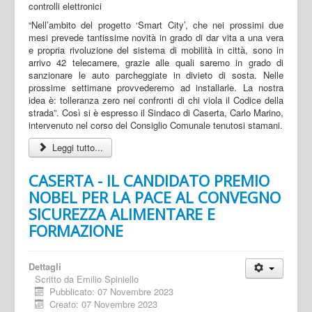
“Nell’ambito del progetto ‘Smart City’, che nei prossimi due
mesi prevede tantissime novità in grado di dar vita a una vera
e propria rivoluzione del sistema di mobilità in città, sono in
arrivo 42 telecamere, grazie alle quali saremo in grado di
sanzionare le auto parcheggiate in divieto di sosta. Nelle
prossime settimane provvederemo ad installarle. La nostra
idea è: tolleranza zero nei confronti di chi viola il Codice della
strada”. Così si è espresso il Sindaco di Caserta, Carlo Marino,
intervenuto nel corso del Consiglio Comunale tenutosi stamani.
Leggi tutto...
CASERTA - IL CANDIDATO PREMIO
NOBEL PER LA PACE AL CONVEGNO
SICUREZZA ALIMENTARE E
FORMAZIONE
Dettagli
Scritto da
Emilio Spiniello
Pubblicato: 07 Novembre 2023
Creato: 07 Novembre 2023