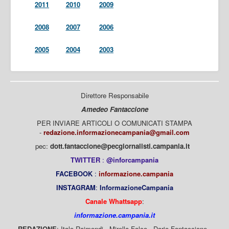
2011
2010
2009
2008
2007
2006
2005
2004
2003
Direttore Responsabile
Amedeo Fantaccione
PER INVIARE ARTICOLI O COMUNICATI STAMPA
-
redazione.informazionecampania@gmail.com
pec:
dott.fantaccione@pecgiornalisti.campania.it
TWITTER
:
@inforcampania
FACEBOOK
:
informazione.campania
INSTAGRAM
:
InformazioneCampania
Canale Whattsapp
:
informazione.campania.it
REDAZIONE
: Italo Raimondi - Mirella Falco - Dario Fantaccione -