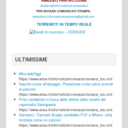
AMEDEO FANTACCIONE
direttore@informazione.campania.it
Interni
PER INVIARE COMUNICATI STAMPA:
Cultura
r
edazione.informazionecampania@gmail.com
TERREMOTI IN TEMPO REALE
Sport
Regione
Avellino
Benevento
ULTIMISSIME
Caserta
#AccadeOggi
Napoli
https://www.ansa.it/sito/notizie/cronaca/cronaca_rss.xml
Vasche vuote all'alpeggio, Protezione civile salva animali
Salerno
al pascolo
https://www.ansa.it/sito/notizie/cronaca/cronaca_rss.xml
Login
Finto candelotto in buca delle lettere della sorella del
capomafia Santapaola
https://www.ansa.it/sito/notizie/cronaca/cronaca_rss.xml
Vannacci: 'Carmelo Burgio candidato FnV a Milano, città
rivoltata come un calzino'
https://www.ansa.it/sito/notizie/cronaca/cronaca_rss.xml