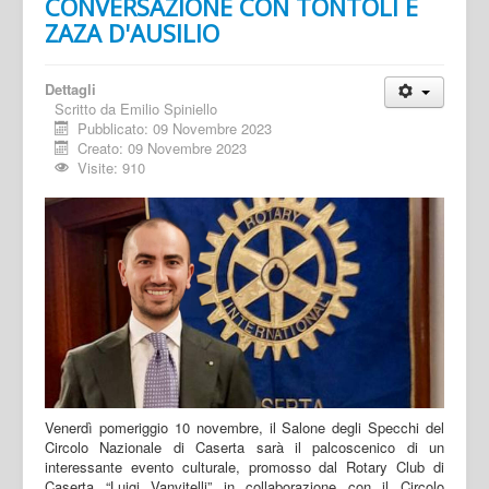
CONVERSAZIONE CON TONTOLI E
ZAZA D'AUSILIO
Dettagli
Scritto da
Emilio Spiniello
Pubblicato: 09 Novembre 2023
Creato: 09 Novembre 2023
Visite: 910
Venerdì pomeriggio 10 novembre, il Salone degli Specchi del
Circolo Nazionale di Caserta sarà il palcoscenico di un
interessante evento culturale, promosso dal Rotary Club di
Caserta “Luigi Vanvitelli” in collaborazione con il Circolo