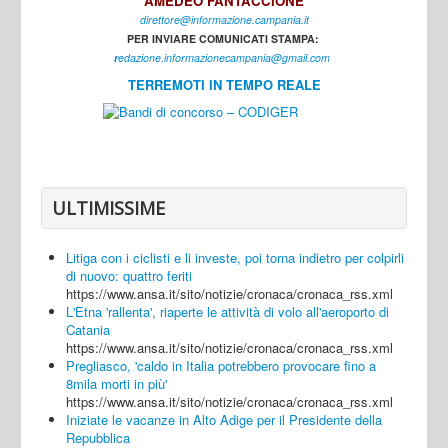
AMEDEO FANTACCIONE
direttore@informazione.campania.it
Interni
PER INVIARE COMUNICATI STAMPA:
Cultura
r
edazione.informazionecampania@gmail.com
TERREMOTI IN TEMPO REALE
Sport
Regione
Avellino
Benevento
ULTIMISSIME
Caserta
Litiga con i ciclisti e li investe, poi torna indietro per colpirli
Napoli
di nuovo: quattro feriti
https://www.ansa.it/sito/notizie/cronaca/cronaca_rss.xml
Salerno
L'Etna 'rallenta', riaperte le attività di volo all'aeroporto di
Catania
Login
https://www.ansa.it/sito/notizie/cronaca/cronaca_rss.xml
Pregliasco, 'caldo in Italia potrebbero provocare fino a
8mila morti in più'
https://www.ansa.it/sito/notizie/cronaca/cronaca_rss.xml
Iniziate le vacanze in Alto Adige per il Presidente della
Repubblica