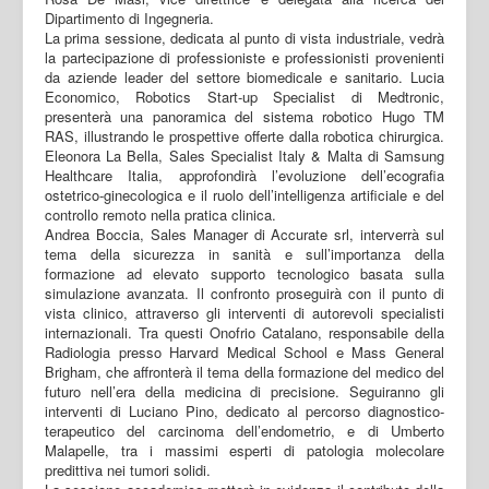
Dipartimento di Ingegneria.
La prima sessione, dedicata al punto di vista industriale, vedrà
la partecipazione di professioniste e professionisti provenienti
da aziende leader del settore biomedicale e sanitario. Lucia
Economico, Robotics Start-up Specialist di Medtronic,
presenterà una panoramica del sistema robotico Hugo TM
RAS, illustrando le prospettive offerte dalla robotica chirurgica.
Eleonora La Bella, Sales Specialist Italy & Malta di Samsung
Healthcare Italia, approfondirà l’evoluzione dell’ecografia
ostetrico-ginecologica e il ruolo dell’intelligenza artificiale e del
controllo remoto nella pratica clinica.
Andrea Boccia, Sales Manager di Accurate srl, interverrà sul
tema della sicurezza in sanità e sull’importanza della
formazione ad elevato supporto tecnologico basata sulla
simulazione avanzata. Il confronto proseguirà con il punto di
vista clinico, attraverso gli interventi di autorevoli specialisti
internazionali. Tra questi Onofrio Catalano, responsabile della
Radiologia presso Harvard Medical School e Mass General
Brigham, che affronterà il tema della formazione del medico del
futuro nell’era della medicina di precisione. Seguiranno gli
interventi di Luciano Pino, dedicato al percorso diagnostico-
terapeutico del carcinoma dell’endometrio, e di Umberto
Malapelle, tra i massimi esperti di patologia molecolare
predittiva nei tumori solidi.