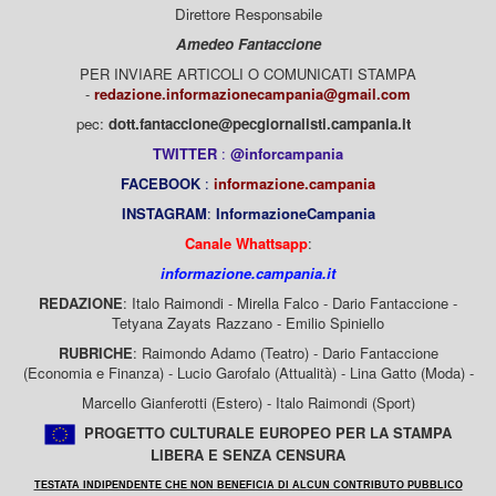
Direttore Responsabile
Amedeo Fantaccione
PER INVIARE ARTICOLI O COMUNICATI STAMPA
-
redazione.informazionecampania@gmail.com
pec:
dott.fantaccione@pecgiornalisti.campania.it
TWITTER
:
@inforcampania
FACEBOOK
:
informazione.campania
INSTAGRAM
:
InformazioneCampania
Canale Whattsapp
:
informazione.campania.it
REDAZIONE
: Italo Raimondi - Mirella Falco - Dario Fantaccione -
Tetyana Zayats Razzano - Emilio Spiniello
RUBRICHE
: Raimondo Adamo (Teatro) - Dario Fantaccione
(Economia e Finanza) - Lucio Garofalo (Attualità) - Lina Gatto (Moda) -
Marcello Gianferotti (Estero) - Italo Raimondi (Sport)
PROGETTO CULTURALE EUROPEO PER LA STAMPA
LIBERA E SENZA CENSURA
TESTATA INDIPENDENTE CHE NON BENEFICIA DI ALCUN CONTRIBUTO PUBBLICO