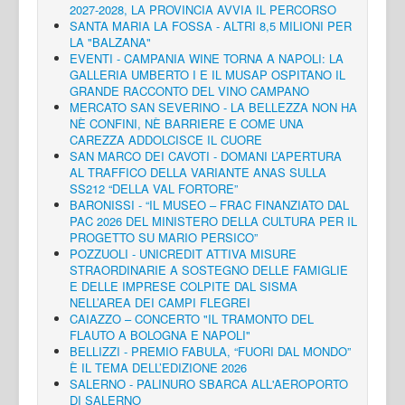
2027-2028, LA PROVINCIA AVVIA IL PERCORSO
SANTA MARIA LA FOSSA - ALTRI 8,5 MILIONI PER
LA "BALZANA"
EVENTI - CAMPANIA WINE TORNA A NAPOLI: LA
GALLERIA UMBERTO I E IL MUSAP OSPITANO IL
GRANDE RACCONTO DEL VINO CAMPANO
MERCATO SAN SEVERINO - LA BELLEZZA NON HA
NÈ CONFINI, NÈ BARRIERE E COME UNA
CAREZZA ADDOLCISCE IL CUORE
SAN MARCO DEI CAVOTI - DOMANI L’APERTURA
AL TRAFFICO DELLA VARIANTE ANAS SULLA
SS212 “DELLA VAL FORTORE”
BARONISSI - “IL MUSEO – FRAC FINANZIATO DAL
PAC 2026 DEL MINISTERO DELLA CULTURA PER IL
PROGETTO SU MARIO PERSICO”
POZZUOLI - UNICREDIT ATTIVA MISURE
STRAORDINARIE A SOSTEGNO DELLE FAMIGLIE
E DELLE IMPRESE COLPITE DAL SISMA
NELL’AREA DEI CAMPI FLEGREI
CAIAZZO – CONCERTO "IL TRAMONTO DEL
FLAUTO A BOLOGNA E NAPOLI"
BELLIZZI - PREMIO FABULA, “FUORI DAL MONDO”
È IL TEMA DELL’EDIZIONE 2026
SALERNO - PALINURO SBARCA ALL'AEROPORTO
DI SALERNO