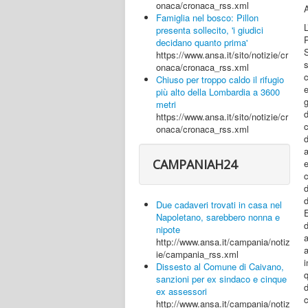
onaca/cronaca_rss.xml
A
Famiglia nel bosco: Pillon
L
presenta sollecito, 'i giudici
P
decidano quanto prima'
S
https://www.ansa.it/sito/notizie/cr
s
onaca/cronaca_rss.xml
Chiuso per troppo caldo il rifugio
più alto della Lombardia a 3600
g
metri
d
https://www.ansa.it/sito/notizie/cr
onaca/cronaca_rss.xml
CAMPANIAH24
c
d
d
Due cadaveri trovati in casa nel
E
Napoletano, sarebbero nonna e
d
nipote
a
http://www.ansa.it/campania/notiz
a
ie/campania_rss.xml
i
Dissesto al Comune di Caivano,
q
sanzioni per ex sindaco e cinque
d
ex assessori
c
http://www.ansa.it/campania/notiz