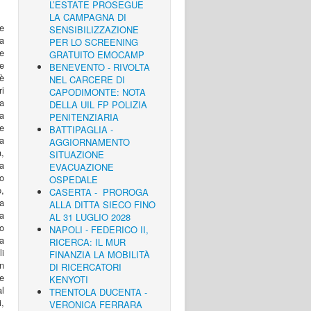
L’ESTATE PROSEGUE
LA CAMPAGNA DI
le
SENSIBILIZZAZIONE
la
PER LO SCREENING
ve
GRATUITO EMOCAMP
te
BENEVENTO - RIVOLTA
è
NEL CARCERE DI
i
CAPODIMONTE: NOTA
ia
DELLA UIL FP POLIZIA
ta
PENITENZIARIA
e
BATTIPAGLIA -
a
AGGIORNAMENTO
,
SITUAZIONE
a
EVACUAZIONE
lo
OSPEDALE
o,
CASERTA - PROROGA
ra
ALLA DITTA SIECO FINO
ca
AL 31 LUGLIO 2028
to
NAPOLI - FEDERICO II,
ra
RICERCA: IL MUR
li
FINANZIA LA MOBILITÀ
un
DI RICERCATORI
re
KENYOTI
al
TRENTOLA DUCENTA -
i,
VERONICA FERRARA