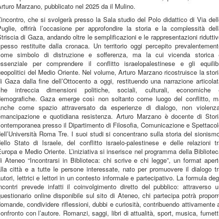
rturo Marzano, pubblicato nel 2025 da il Mulino.
’incontro, che si svolgerà presso la Sala studio del Polo didattico di Via del
uglie, offrirà l’occasione per approfondire la storia e la complessità del
triscia di Gaza, andando oltre le semplificazioni e le rappresentazioni ridutti
pesso restituite dalla cronaca. Un territorio oggi percepito prevalentemen
come simbolo di distruzione e sofferenza, ma la cui vicenda storica 
essenziale per comprendere il conflitto israelopalestinese e gli equilibr
eopolitici del Medio Oriente. Nel volume, Arturo Marzano ricostruisce la stor
i Gaza dalla fine dell’Ottocento a oggi, restituendo una narrazione articola
che intreccia dimensioni politiche, sociali, culturali, economiche 
demografiche. Gaza emerge così non soltanto come luogo del conflitto, m
anche come spazio attraversato da esperienze di dialogo, non violenza
emancipazione e quotidiana resistenza. Arturo Marzano è docente di Stori
ontemporanea presso il Dipartimento di Filosofia, Comunicazione e Spettaco
ell’Università Roma Tre. I suoi studi si concentrano sulla storia del sionism
ello Stato di Israele, del conflitto israelo-palestinese e delle relazioni t
uropa e Medio Oriente. L’iniziativa si inserisce nel programma della Bibliote
i Ateneo “Incontrarsi in Biblioteca: chi scrive e chi legge”, un format aper
lla città e a tutte le persone interessate, nato per promuovere il dialogo t
utori, lettrici e lettori in un contesto informale e partecipativo. La formula deg
ncontri prevede infatti il coinvolgimento diretto del pubblico: attraverso 
uestionario online disponibile sul sito di Ateneo, chi partecipa potrà propor
omande, condividere riflessioni, dubbi e curiosità, contribuendo attivamente 
onfronto con l’autore. Romanzi, saggi, libri di attualità, sport, musica, fumett