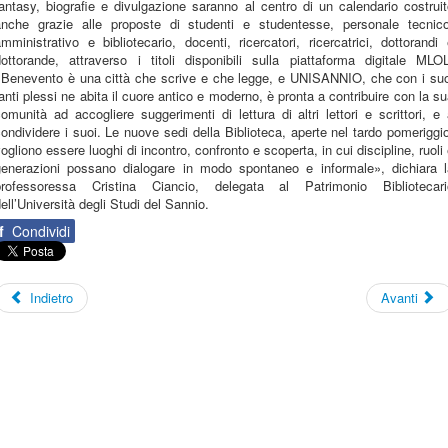
antasy, biografie e divulgazione saranno al centro di un calendario costrui
anche grazie alle proposte di studenti e studentesse, personale tecnico
mministrativo e bibliotecario, docenti, ricercatori, ricercatrici, dottorandi
dottorande, attraverso i titoli disponibili sulla piattaforma digitale MLOL
«Benevento è una città che scrive e che legge, e UNISANNIO, che con i suo
anti plessi ne abita il cuore antico e moderno, è pronta a contribuire con la s
omunità ad accogliere suggerimenti di lettura di altri lettori e scrittori, e
ondividere i suoi. Le nuove sedi della Biblioteca, aperte nel tardo pomeriggi
ogliono essere luoghi di incontro, confronto e scoperta, in cui discipline, ruoli
generazioni possano dialogare in modo spontaneo e informale», dichiara l
professoressa Cristina Ciancio, delegata al Patrimonio Bibliotecari
ell’Università degli Studi del Sannio.
f
Condividi
Indietro
Avanti