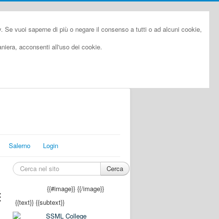
cy. Se vuoi saperne di più o negare il consenso a tutti o ad alcuni cookie,
iera, acconsenti all'uso dei cookie.
Salerno
Login
Cerca
{{#image}}
{{/image}}
E
{{text}}
{{subtext}}