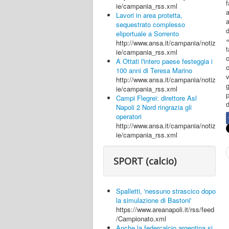
f
ie/campania_rss.xml
Lavori in area protetta,
a
sequestrato complesso
eliportuale a Sorrento
http://www.ansa.it/campania/notiz
t
ie/campania_rss.xml
c
A Ottati l'intero paese festeggia i
c
100 anni di Teresa Marino
v
http://www.ansa.it/campania/notiz
ie/campania_rss.xml
Campi Flegrei: direttore Asl
d
Napoli 2 Nord ringrazia gli
operatori
http://www.ansa.it/campania/notiz
ie/campania_rss.xml
SPORT (calcio)
Spalletti, 'nessuno strascico dopo
la simulazione di Bastoni'
https://www.areanapoli.it/rss/feed
/Campionato.xml
Anche la federcalcio argentina si