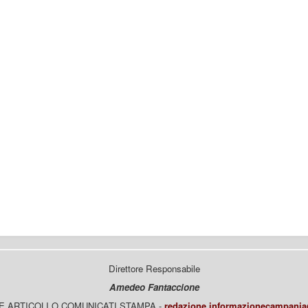
Direttore Responsabile
Amedeo Fantaccione
E ARTICOLI O COMUNICATI STAMPA -
redazione.informazionecampani