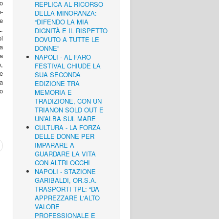
to
REPLICA AL RICORSO
-
DELLA MINORANZA:
 e
“DIFENDO LA MIA
.
DIGNITÀ E IL RISPETTO
i
DOVUTO A TUTTE LE
ua
DONNE”
 a
NAPOLI - AL FARO
o,
FESTIVAL CHIUDE LA
 e
SUA SECONDA
a
EDIZIONE TRA
o
MEMORIA E
TRADIZIONE, CON UN
TRIANON SOLD OUT E
UN’ALBA SUL MARE
CULTURA - LA FORZA
DELLE DONNE PER
IMPARARE A
GUARDARE LA VITA
CON ALTRI OCCHI
NAPOLI - STAZIONE
GARIBALDI, OR.S.A.
TRASPORTI TPL: “DA
APPREZZARE L'ALTO
VALORE
PROFESSIONALE E