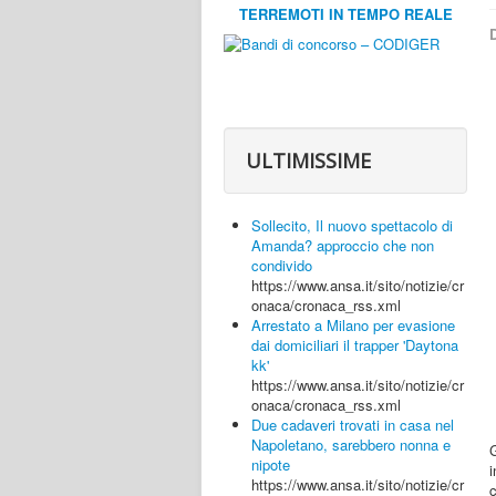
TERREMOTI IN TEMPO REALE
D
ULTIMISSIME
Sollecito, Il nuovo spettacolo di
Amanda? approccio che non
condivido
https://www.ansa.it/sito/notizie/cr
onaca/cronaca_rss.xml
Arrestato a Milano per evasione
dai domiciliari il trapper 'Daytona
kk'
https://www.ansa.it/sito/notizie/cr
onaca/cronaca_rss.xml
Due cadaveri trovati in casa nel
Napoletano, sarebbero nonna e
nipote
i
https://www.ansa.it/sito/notizie/cr
c