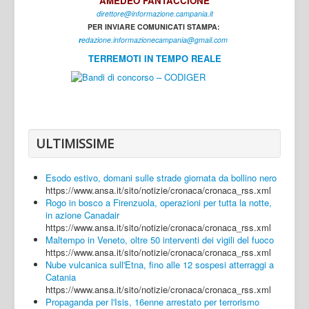
AMEDEO FANTACCIONE
direttore@informazione.campania.it
Interni
PER INVIARE COMUNICATI STAMPA:
Cultura
r
edazione.informazionecampania@gmail.com
TERREMOTI IN TEMPO REALE
Sport
Regione
Avellino
Benevento
ULTIMISSIME
Caserta
Esodo estivo, domani sulle strade giornata da bollino nero
Napoli
https://www.ansa.it/sito/notizie/cronaca/cronaca_rss.xml
Rogo in bosco a Firenzuola, operazioni per tutta la notte,
Salerno
in azione Canadair
https://www.ansa.it/sito/notizie/cronaca/cronaca_rss.xml
Login
Maltempo in Veneto, oltre 50 interventi dei vigili del fuoco
https://www.ansa.it/sito/notizie/cronaca/cronaca_rss.xml
Nube vulcanica sull'Etna, fino alle 12 sospesi atterraggi a
Catania
https://www.ansa.it/sito/notizie/cronaca/cronaca_rss.xml
Propaganda per l'Isis, 16enne arrestato per terrorismo