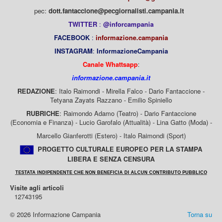
pec:
dott.fantaccione@pecgiornalisti.campania.it
TWITTER
:
@inforcampania
FACEBOOK
:
informazione.campania
INSTAGRAM
:
InformazioneCampania
Canale Whattsapp
:
informazione.campania.it
REDAZIONE
: Italo Raimondi - Mirella Falco - Dario Fantaccione -
Tetyana Zayats Razzano - Emilio Spiniello
RUBRICHE
: Raimondo Adamo (Teatro) - Dario Fantaccione
(Economia e Finanza) - Lucio Garofalo (Attualità) - Lina Gatto (Moda) -
Marcello Gianferotti (Estero) - Italo Raimondi (Sport)
PROGETTO CULTURALE EUROPEO PER LA STAMPA
LIBERA E SENZA CENSURA
TESTATA INDIPENDENTE CHE NON BENEFICIA DI ALCUN CONTRIBUTO PUBBLICO
Visite agli articoli
12743195
© 2026 Informazione Campania
Torna su