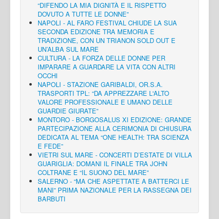
“DIFENDO LA MIA DIGNITÀ E IL RISPETTO
DOVUTO A TUTTE LE DONNE”
NAPOLI - AL FARO FESTIVAL CHIUDE LA SUA
SECONDA EDIZIONE TRA MEMORIA E
TRADIZIONE, CON UN TRIANON SOLD OUT E
UN’ALBA SUL MARE
CULTURA - LA FORZA DELLE DONNE PER
IMPARARE A GUARDARE LA VITA CON ALTRI
OCCHI
NAPOLI - STAZIONE GARIBALDI, OR.S.A.
TRASPORTI TPL: “DA APPREZZARE L'ALTO
VALORE PROFESSIONALE E UMANO DELLE
GUARDIE GIURATE”
MONTORO - BORGOSALUS XI EDIZIONE: GRANDE
PARTECIPAZIONE ALLA CERIMONIA DI CHIUSURA
DEDICATA AL TEMA “ONE HEALTH: TRA SCIENZA
E FEDE”
VIETRI SUL MARE - CONCERTI D’ESTATE DI VILLA
GUARIGLIA: DOMANI IL FINALE TRA JOHN
COLTRANE E “IL SUONO DEL MARE”
SALERNO - “MA CHE ASPETTATE A BATTERCI LE
MANI” PRIMA NAZIONALE PER LA RASSEGNA DEI
BARBUTI