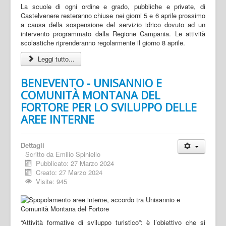
La scuole di ogni ordine e grado, pubbliche e private, di
Castelvenere resteranno chiuse nei giorni 5 e 6 aprile prossimo
a causa della sospensione del servizio idrico dovuto ad un
intervento programmato dalla Regione Campania. Le attività
scolastiche riprenderanno regolarmente il giorno 8 aprile.
Leggi tutto...
BENEVENTO - UNISANNIO E
COMUNITÀ MONTANA DEL
FORTORE PER LO SVILUPPO DELLE
AREE INTERNE
Dettagli
Scritto da
Emilio Spiniello
Pubblicato: 27 Marzo 2024
Creato: 27 Marzo 2024
Visite: 945
“Attività formative di sviluppo turistico”: è l’obiettivo che si