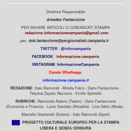
Direttore Responsabile
Amedeo Fantaccione
PER INVIARE ARTICOLI O COMUNICATI STAMPA
-
redazione.informazionecampania@gmail.com
pec:
dott.fantaccione@pecgiornalisti.campania.it
TWITTER
:
@inforcampania
FACEBOOK
:
informazione.campania
INSTAGRAM
:
InformazioneCampania
Canale Whattsapp
:
informazione.campania.it
REDAZIONE
: Italo Raimondi - Mirella Falco - Dario Fantaccione -
Tetyana Zayats Razzano - Emilio Spiniello
RUBRICHE
: Raimondo Adamo (Teatro) - Dario Fantaccione
(Economia e Finanza) - Lucio Garofalo (Attualità) - Lina Gatto (Moda) -
Marcello Gianferotti (Estero) - Italo Raimondi (Sport)
PROGETTO CULTURALE EUROPEO PER LA STAMPA
LIBERA E SENZA CENSURA