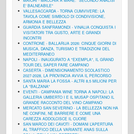
MAIORI - MACCHIA A MARE: "SECONDO ANALISI
E' BALNEABILE"
VALLESACCARDA - TORNA CUMVIVERE: LA
TAVOLA COME SIMBOLO DI CONDIVISIONE,
ARMONIA E BELLEZZA
GUARDIA SANFRAMONDI - VINALIA CONQUISTA I
VISITATORI TRA GUSTO, ARTE E GRANDI
INCONTRI
CONTRONE - BALLARIJA 2026: CINQUE GIORNI DI
MUSICA, DANZA, TURISMO E TRADIZIONI DEL
MEDITERRANEO
NAPOLI - INAUGURATO A "EXEMPLA", IL GRAND
TOUR DEL SAPER FARE CAMPANO
CASERTA - DIMENSIONAMENTO SCOLASTICO
2027-2028, LA PROVINCIA AVVIA IL PERCORSO
SANTA MARIA LA FOSSA - ALTRI 8,5 MILIONI PER
LA "BALZANA"
EVENTI - CAMPANIA WINE TORNA A NAPOLI: LA
GALLERIA UMBERTO I E IL MUSAP OSPITANO IL
GRANDE RACCONTO DEL VINO CAMPANO
MERCATO SAN SEVERINO - LA BELLEZZA NON HA
NÈ CONFINI, NÈ BARRIERE E COME UNA
CAREZZA ADDOLCISCE IL CUORE
SAN MARCO DEI CAVOTI - DOMANI L’APERTURA
AL TRAFFICO DELLA VARIANTE ANAS SULLA