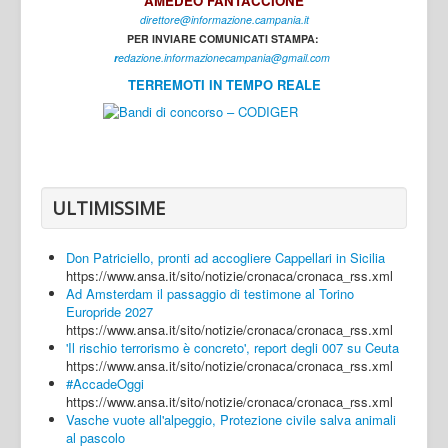
AMEDEO FANTACCIONE
direttore@informazione.campania.it
Interni
PER INVIARE COMUNICATI STAMPA:
Cultura
r
edazione.informazionecampania@gmail.com
TERREMOTI IN TEMPO REALE
Sport
Regione
Avellino
Benevento
ULTIMISSIME
Caserta
Don Patriciello, pronti ad accogliere Cappellari in Sicilia
Napoli
https://www.ansa.it/sito/notizie/cronaca/cronaca_rss.xml
Ad Amsterdam il passaggio di testimone al Torino
Salerno
Europride 2027
https://www.ansa.it/sito/notizie/cronaca/cronaca_rss.xml
Login
'Il rischio terrorismo è concreto', report degli 007 su Ceuta
https://www.ansa.it/sito/notizie/cronaca/cronaca_rss.xml
#AccadeOggi
https://www.ansa.it/sito/notizie/cronaca/cronaca_rss.xml
Vasche vuote all'alpeggio, Protezione civile salva animali
al pascolo