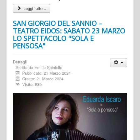
Leggi tutto...
SAN GIORGIO DEL SANNIO –
TEATRO EIDOS: SABATO 23 MARZO
LO SPETTACOLO "SOLA E
PENSOSA"
Dettagli
Scritto da
Emilio Spiniello
Pubblicato: 21 Marzo 2024
Creato: 21 Marzo 2024
Visite: 889