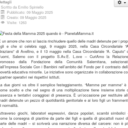
ettagli
Scritto da
Emilio Spiniello
Pubblicato: 09 Maggio 2025
Creato: 09 Maggio 2025
Visite: 1263
 un amore che non si lascia rinchiudere quello delle madri detenute per i prop
figli e che si celebra oggi, 9 maggio 2025, nella Casa Circondariale “A
raziano” di Avellino, e il 13 maggio nella Casa Circondariale “A. Caputo” 
Fuorni, Salerno con il progetto S.Av.E. L.ove – CuriAmo la Relazione
promosso dalla Fondazione della Comunità Salernitana, selezionat
all’Impresa Sociale Con i Bambini nell’ambito del Fondo per il contrasto del
overtà educativa minorile. Le iniziative sono organizzate in collaborazione c
 partner operativi nei rispettivi istituti.
La due giorni va oltre il semplice festeggiamento. “Mamme per mamme” è i
nome scelto e che nel segno di una moltiplicazione tiene insieme storie d
ssenza e tentativi coraggiosi di presenza. È un’occasione per restituire al
adri detenute un pezzo di quotidianità genitoriale e ai loro figli un frammen
i normalità.
Attraverso giochi, laboratori espressivi, danze popolari, scambi simbolici 
ome la consegna di piantine da parte dei figli e quella di giocattoli nuovi 
arte delle madri – si scriverà una narrazione diversa del carcere: non è p