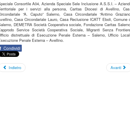
Speciale Consortile A04, Azienda Speciale Sele Inclusione A.S.S.I. – Aziend
Territoriale per i servizi alla persona, Caritas Diocesi di Avellino, Cas
Circondariale “A. Caputo” Salerno, Casa Circondariale “Antimo Graziano
Avellino, Casa Circondariale Lauro, Casa Reclusione ICATT Eboli, Comune d
Salerno, DEMETRA Società Cooperativa sociale, Fondazione Caritas Salerno
L’approdo Service Società Cooperativa Sociale, Migranti Senza Frontiere
Ufficio distrettuale di Esecuzione Penale Esterna – Salerno, Ufficio Local
Esecuzione Penale Esterna – Avellino.
f
Condividi
Indietro
Avanti