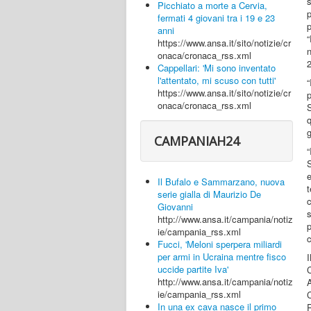
s
Picchiato a morte a Cervia,
fermati 4 giovani tra i 19 e 23
anni
“
https://www.ansa.it/sito/notizie/cr
onaca/cronaca_rss.xml
2
Cappellari: 'Mi sono inventato
l'attentato, mi scuso con tutti'
“
https://www.ansa.it/sito/notizie/cr
p
onaca/cronaca_rss.xml
S
q
g
CAMPANIAH24
e
Il Bufalo e Sammarzano, nuova
serie gialla di Maurizio De
c
Giovanni
http://www.ansa.it/campania/notiz
ie/campania_rss.xml
Fucci, 'Meloni sperpera miliardi
per armi in Ucraina mentre fisco
uccide partite Iva'
C
http://www.ansa.it/campania/notiz
ie/campania_rss.xml
In una ex cava nasce il primo