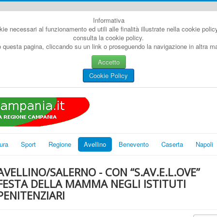
Informativa
kie necessari al funzionamento ed utili alle finalità illustrate nella cookie poli
consulta la cookie policy.
questa pagina, cliccando su un link o proseguendo la navigazione in altra man
Accetto
Cookie Policy
ura
Sport
Regione
Avellino
Benevento
Caserta
Napoli
AVELLINO/SALERNO - CON “S.AV.E.L.OVE”
FESTA DELLA MAMMA NEGLI ISTITUTI
PENITENZIARI