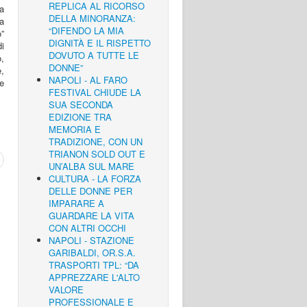
REPLICA AL RICORSO
a
DELLA MINORANZA:
a
“DIFENDO LA MIA
”
DIGNITÀ E IL RISPETTO
i
DOVUTO A TUTTE LE
,
DONNE”
,
NAPOLI - AL FARO
e
FESTIVAL CHIUDE LA
SUA SECONDA
EDIZIONE TRA
MEMORIA E
TRADIZIONE, CON UN
TRIANON SOLD OUT E
UN’ALBA SUL MARE
CULTURA - LA FORZA
DELLE DONNE PER
IMPARARE A
GUARDARE LA VITA
CON ALTRI OCCHI
NAPOLI - STAZIONE
GARIBALDI, OR.S.A.
TRASPORTI TPL: “DA
APPREZZARE L'ALTO
VALORE
PROFESSIONALE E