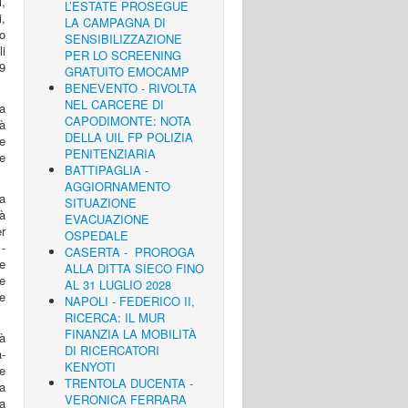
i,
L’ESTATE PROSEGUE
,
LA CAMPAGNA DI
o
SENSIBILIZZAZIONE
li
PER LO SCREENING
9
GRATUITO EMOCAMP
BENEVENTO - RIVOLTA
NEL CARCERE DI
ra
CAPODIMONTE: NOTA
tà
DELLA UIL FP POLIZIA
 e
PENITENZIARIA
re
BATTIPAGLIA -
AGGIORNAMENTO
a
SITUAZIONE
à
EVACUAZIONE
er
OSPEDALE
-
CASERTA - PROROGA
ve
ALLA DITTA SIECO FINO
e
AL 31 LUGLIO 2028
e
NAPOLI - FEDERICO II,
RICERCA: IL MUR
FINANZIA LA MOBILITÀ
à
DI RICERCATORI
a-
KENYOTI
e
TRENTOLA DUCENTA -
a
VERONICA FERRARA
a