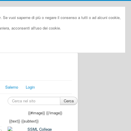
cy. Se vuoi saperne di più o negare il consenso a tutti o ad alcuni cookie,
iera, acconsenti all'uso dei cookie.
Salerno
Login
Cerca
{{#image}}
{{/image}}
{{text}}
{{subtext}}