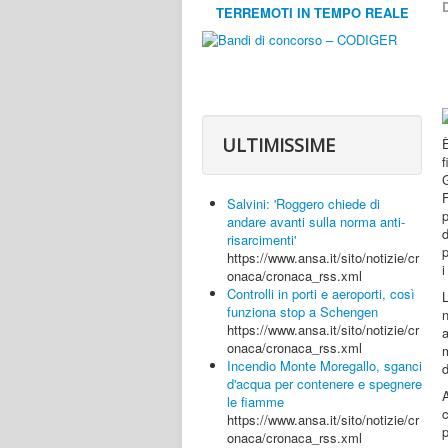
D
TERREMOTI IN TEMPO REALE
ULTIMISSIME
È
G
Salvini: 'Roggero chiede di
andare avanti sulla norma anti-
d
risarcimenti'
p
https://www.ansa.it/sito/notizie/cr
i
onaca/cronaca_rss.xml
Controlli in porti e aeroporti, così
funziona stop a Schengen
https://www.ansa.it/sito/notizie/cr
a
onaca/cronaca_rss.xml
m
Incendio Monte Moregallo, sganci
d
d'acqua per contenere e spegnere
le fiamme
c
https://www.ansa.it/sito/notizie/cr
p
onaca/cronaca_rss.xml