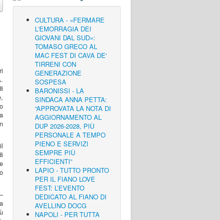
CULTURA - «FERMARE
L'EMORRAGIA DEI
GIOVANI DAL SUD»:
TOMASO GRECO AL
MAC FEST DI CAVA DE'
TIRRENI CON
ri
GENERAZIONE
.
SOSPESA
di
BARONISSI - LA
,
SINDACA ANNA PETTA:
o
“APPROVATA LA NOTA DI
la
AGGIORNAMENTO AL
on
DUP 2026-2028, PIÙ
PERSONALE A TEMPO
PIENO E SERVIZI
l
SEMPRE PIÙ
i
EFFICIENTI”
le
LAPIO - TUTTO PRONTO
to
PER IL FIANO LOVE
FEST: L’EVENTO
–
DEDICATO AL FIANO DI
da
AVELLINO DOCG
iù
NAPOLI - PER TUTTA