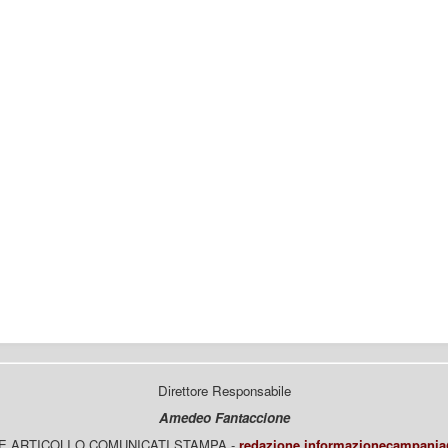
Direttore Responsabile
Amedeo Fantaccione
E ARTICOLI O COMUNICATI STAMPA -
redazione.informazionecampani