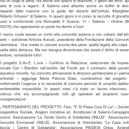
olo un luogo di pena, ma anche uno spazio di relazione. Il gesto del dono, qu
parla di cura e legami. A Salerno sarà allestito anche un buffet di dolci
preparati dalle mamme con la guida dei docenti dell’Istituto Alberghier
Roberto Virtuoso” di Salerno. In questi giorni è in corso la raccolta di giocatto
nuovi e confezionati (via Romualdo II Guarna, 11 – Salerno – infoline 08
53375) che rappresenta un ponte tra dentro e fuori.
Il nostro vuole essere un invito alla comunità esterna a non voltarsi dall’alt
arte – sottolinea Antonia Autuori, presidente della Fondazione della Comuni
alernitana - Una madre in carcere sconta due pene: quella legata alla colpa
uella della distanza. Ma non bisogna dimenticare che esiste il diritto di esse
enitore, nonostante tutto”.
“Il progetto S.Av.E. L.ove – CuriAmo la Relazione, selezionato da Impres
Sociale Con i Bambini nell’ambito del Fondo per il contrasto della povert
ducativa minorile, ha coinvolto attivamente le direzioni penitenziarie e i partn
territoriali – aggiunge Maria Patrizia Stasi, coordinatrice del progetto 
onfermando l’urgenza e la necessità di costruire percorsi di umanità laddo
sembrerebbe impossibile. In questi mesi c’è stato un lavoro silenzioso 
proficuo che sta accompagnando tutti gli operatori ad acquisire nuov
consapevolezze”.
IL PARTENARIATO DEL PROGETTO. Faro, “E Si Prese Cura Di Lui” – Societ
ooperativa Sociale, Aragorn Iniziative srl, Arcidiocesi di Salerno-Campagn
Acerno, Associazione “La Tenda Centro di Solidarietà ONLUS”, Associazion
Comunità Emmanuel ONLUS, Associazione di Volontariato “La Casa sull
Roccia – Centro di Solidarietà”, Associazione PAIDEIA Onlus, Aziend