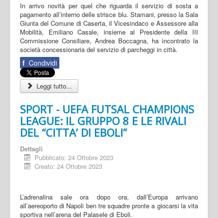
In arrivo novità per quel che riguarda il servizio di sosta a
pagamento all’interno delle strisce blu. Stamani, presso la Sala
Giunta del Comune di Caserta, il Vicesindaco e Assessore alla
Mobilità, Emiliano Casale, insieme al Presidente della III
Commissione Consiliare, Andrea Boccagna, ha incontrato la
società concessionaria del servizio di parcheggi in città.
f
Condividi
Leggi tutto...
SPORT - UEFA FUTSAL CHAMPIONS
LEAGUE: IL GRUPPO 8 E LE RIVALI
DEL “CITTA’ DI EBOLI”
Dettagli
Pubblicato: 24 Ottobre 2023
Creato: 24 Ottobre 2023
L’adrenalina sale ora dopo ora, dall’Europa arrivano
all’aereoporto di Napoli ben tre squadre pronte a giocarsi la vita
sportiva nell’arena del Palasele di Eboli.