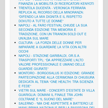
FINANZIA LA MOBILITÀ DI RICERCATORI KENYOTI
TRENTOLA DUCENTA - VERONICA FERRARA
REPLICA AL RICORSO DELLA MINORANZA:
“DIFENDO LA MIA DIGNITÀ E IL RISPETTO
DOVUTO A TUTTE LE DONNE”
NAPOLI - AL FARO FESTIVAL CHIUDE LA SUA
SECONDA EDIZIONE TRA MEMORIA E
TRADIZIONE, CON UN TRIANON SOLD OUT E
UN’ALBA SUL MARE
CULTURA - LA FORZA DELLE DONNE PER
IMPARARE A GUARDARE LA VITA CON ALTRI
OCCHI
NAPOLI - STAZIONE GARIBALDI, OR.S.A.
TRASPORTI TPL: “DA APPREZZARE L'ALTO
VALORE PROFESSIONALE E UMANO DELLE
GUARDIE GIURATE”
MONTORO - BORGOSALUS XI EDIZIONE: GRANDE
PARTECIPAZIONE ALLA CERIMONIA DI CHIUSURA
DEDICATA AL TEMA “ONE HEALTH: TRA SCIENZA
E FEDE”
VIETRI SUL MARE - CONCERTI D’ESTATE DI VILLA
GUARIGLIA: DOMANI IL FINALE TRA JOHN
COLTRANE E “IL SUONO DEL MARE”
SALERNO - “MA CHE ASPETTATE A BATTERCI LE
MANI” PRIMA NAZIONALE PER LA RASSEGNA DEI