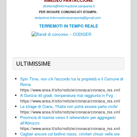
AMEDEO FANTACCIONE
direttore@informazione.campania.it
Interni
PER INVIARE COMUNICATI STAMPA:
Cultura
r
edazione.informazionecampania@gmail.com
TERREMOTI IN TEMPO REALE
Sport
Regione
Avellino
Benevento
ULTIMISSIME
Caserta
Spin Time, non c'è l'accordo tra la proprietà e il Comune di
Napoli
Roma
https://www.ansa.it/sito/notizie/cronaca/cronaca_rss.xml
Salerno
A Gorizia 40 gradi, temperatura mai raggiunta in Fvg
https://www.ansa.it/sito/notizie/cronaca/cronaca_rss.xml
Login
La strage di Crans, 'l'Italia non potrà essere parte civile'
https://www.ansa.it/sito/notizie/cronaca/cronaca_rss.xml
Provincia di Isernia verso il referendum per aggregarsi
all'Abruzzo
https://www.ansa.it/sito/notizie/cronaca/cronaca_rss.xml
Cagliari ancora col bollino rosso, cimiteri chiusi nelle ore