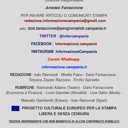
Amedeo Fantaccione
PER INVIARE ARTICOLI O COMUNICATI STAMPA
-
redazione.informazionecampania@gmail.com
pec:
dott.fantaccione@pecgiornalisti.campania.it
TWITTER
:
@inforcampania
FACEBOOK
:
informazione.campania
INSTAGRAM
:
InformazioneCampania
Canale Whattsapp
:
informazione.campania.it
REDAZIONE
: Italo Raimondi - Mirella Falco - Dario Fantaccione -
Tetyana Zayats Razzano - Emilio Spiniello
RUBRICHE
: Raimondo Adamo (Teatro) - Dario Fantaccione
(Economia e Finanza) - Lucio Garofalo (Attualità) - Lina Gatto (Moda) -
Marcello Gianferotti (Estero) - Italo Raimondi (Sport)
PROGETTO CULTURALE EUROPEO PER LA STAMPA
LIBERA E SENZA CENSURA
TESTATA INDIPENDENTE CHE NON BENEFICIA DI ALCUN CONTRIBUTO PUBBLICO