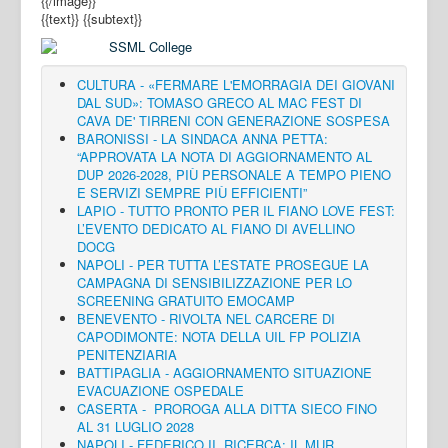
{{/image}}
{{text}}
{{subtext}}
CULTURA - «FERMARE L'EMORRAGIA DEI GIOVANI
DAL SUD»: TOMASO GRECO AL MAC FEST DI
CAVA DE' TIRRENI CON GENERAZIONE SOSPESA
BARONISSI - LA SINDACA ANNA PETTA:
“APPROVATA LA NOTA DI AGGIORNAMENTO AL
DUP 2026-2028, PIÙ PERSONALE A TEMPO PIENO
E SERVIZI SEMPRE PIÙ EFFICIENTI”
LAPIO - TUTTO PRONTO PER IL FIANO LOVE FEST:
L’EVENTO DEDICATO AL FIANO DI AVELLINO
DOCG
NAPOLI - PER TUTTA L’ESTATE PROSEGUE LA
CAMPAGNA DI SENSIBILIZZAZIONE PER LO
SCREENING GRATUITO EMOCAMP
BENEVENTO - RIVOLTA NEL CARCERE DI
CAPODIMONTE: NOTA DELLA UIL FP POLIZIA
PENITENZIARIA
BATTIPAGLIA - AGGIORNAMENTO SITUAZIONE
EVACUAZIONE OSPEDALE
CASERTA - PROROGA ALLA DITTA SIECO FINO
AL 31 LUGLIO 2028
NAPOLI - FEDERICO II, RICERCA: IL MUR