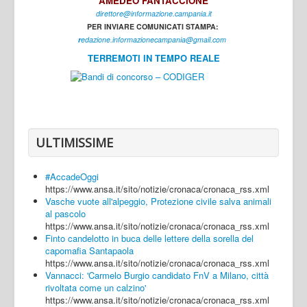
AMEDEO FANTACCIONE
direttore@informazione.campania.it
Interni
PER INVIARE COMUNICATI STAMPA:
Cultura
r
edazione.informazionecampania@gmail.com
TERREMOTI IN TEMPO REALE
Sport
Regione
Avellino
Benevento
ULTIMISSIME
Caserta
#AccadeOggi
Napoli
https://www.ansa.it/sito/notizie/cronaca/cronaca_rss.xml
Vasche vuote all'alpeggio, Protezione civile salva animali
Salerno
al pascolo
https://www.ansa.it/sito/notizie/cronaca/cronaca_rss.xml
Login
Finto candelotto in buca delle lettere della sorella del
capomafia Santapaola
https://www.ansa.it/sito/notizie/cronaca/cronaca_rss.xml
Vannacci: 'Carmelo Burgio candidato FnV a Milano, città
rivoltata come un calzino'
https://www.ansa.it/sito/notizie/cronaca/cronaca_rss.xml