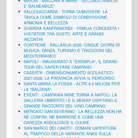
MAIORI - MACCHIA A MARE: "SECONDO ANALISI
E' BALNEABILE"
VALLESACCARDA - TORNA CUMVIVERE: LA
TAVOLA COME SIMBOLO DI CONDIVISIONE,
ARMONIA E BELLEZZA
GUARDIA SANFRAMONDI - VINALIA CONQUISTA I
VISITATORI TRA GUSTO, ARTE E GRANDI
INCONTRI
CONTRONE - BALLARIJA 2026: CINQUE GIORNI DI
MUSICA, DANZA, TURISMO E TRADIZIONI DEL
MEDITERRANEO
NAPOLI - INAUGURATO A "EXEMPLA", IL GRAND
TOUR DEL SAPER FARE CAMPANO
CASERTA - DIMENSIONAMENTO SCOLASTICO
2027-2028, LA PROVINCIA AVVIA IL PERCORSO
SANTA MARIA LA FOSSA - ALTRI 8,5 MILIONI PER
LA "BALZANA"
EVENTI - CAMPANIA WINE TORNA A NAPOLI: LA
GALLERIA UMBERTO I E IL MUSAP OSPITANO IL
GRANDE RACCONTO DEL VINO CAMPANO
MERCATO SAN SEVERINO - LA BELLEZZA NON HA
NÈ CONFINI, NÈ BARRIERE E COME UNA
CAREZZA ADDOLCISCE IL CUORE
SAN MARCO DEI CAVOTI - DOMANI L’APERTURA
AL TRAFFICO DELLA VARIANTE ANAS SULLA