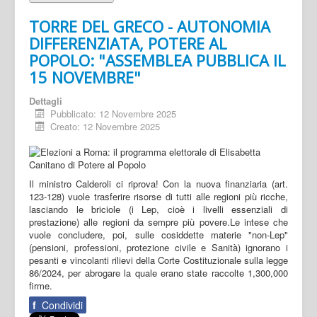
TORRE DEL GRECO - AUTONOMIA
DIFFERENZIATA, POTERE AL
POPOLO: "ASSEMBLEA PUBBLICA IL
15 NOVEMBRE"
Dettagli
Pubblicato: 12 Novembre 2025
Creato: 12 Novembre 2025
Il ministro Calderoli ci riprova! Con la nuova finanziaria (art.
123-128) vuole trasferire risorse di tutti alle regioni più ricche,
lasciando le briciole (i Lep, cioè i livelli essenziali di
prestazione) alle regioni da sempre più povere.Le intese che
vuole concludere, poi, sulle cosiddette materie "non-Lep"
(pensioni, professioni, protezione civile e Sanità) ignorano i
pesanti e vincolanti rilievi della Corte Costituzionale sulla legge
86/2024, per abrogare la quale erano state raccolte 1,300,000
firme.
f
Condividi