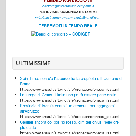
AMEDEO FANTACCIONE
direttore@informazione.campania.it
Interni
PER INVIARE COMUNICATI STAMPA:
Cultura
r
edazione.informazionecampania@gmail.com
TERREMOTI IN TEMPO REALE
Sport
Regione
Avellino
Benevento
ULTIMISSIME
Caserta
Spin Time, non c'è l'accordo tra la proprietà e il Comune di
Napoli
Roma
https://www.ansa.it/sito/notizie/cronaca/cronaca_rss.xml
Salerno
La strage di Crans, 'l'Italia non potrà essere parte civile'
https://www.ansa.it/sito/notizie/cronaca/cronaca_rss.xml
Login
Provincia di Isernia verso il referendum per aggregarsi
all'Abruzzo
https://www.ansa.it/sito/notizie/cronaca/cronaca_rss.xml
Cagliari ancora col bollino rosso, cimiteri chiusi nelle ore
più calde
https://www.ansa.it/sito/notizie/cronaca/cronaca_rss.xml