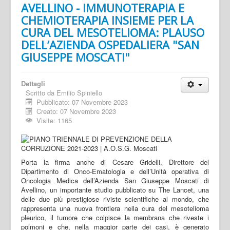
AVELLINO - IMMUNOTERAPIA E
CHEMIOTERAPIA INSIEME PER LA
CURA DEL MESOTELIOMA: PLAUSO
DELL’AZIENDA OSPEDALIERA "SAN
GIUSEPPE MOSCATI"
Dettagli
Scritto da
Emilio Spiniello
Pubblicato: 07 Novembre 2023
Creato: 07 Novembre 2023
Visite: 1165
Porta la firma anche di Cesare Gridelli, Direttore del
Dipartimento di Onco-Ematologia e dell’Unità operativa di
Oncologia Medica dell’Azienda San Giuseppe Moscati di
Avellino, un importante studio pubblicato su The Lancet, una
delle due più prestigiose riviste scientifiche al mondo, che
rappresenta una nuova frontiera nella cura del mesotelioma
pleurico, il tumore che colpisce la membrana che riveste i
polmoni e che, nella maggior parte dei casi, è generato