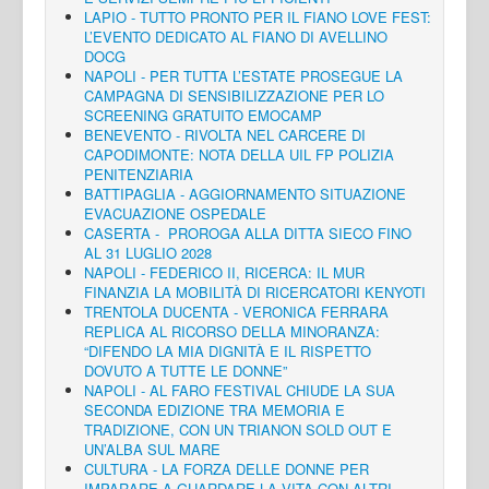
LAPIO - TUTTO PRONTO PER IL FIANO LOVE FEST:
L’EVENTO DEDICATO AL FIANO DI AVELLINO
DOCG
NAPOLI - PER TUTTA L’ESTATE PROSEGUE LA
CAMPAGNA DI SENSIBILIZZAZIONE PER LO
SCREENING GRATUITO EMOCAMP
BENEVENTO - RIVOLTA NEL CARCERE DI
CAPODIMONTE: NOTA DELLA UIL FP POLIZIA
PENITENZIARIA
BATTIPAGLIA - AGGIORNAMENTO SITUAZIONE
EVACUAZIONE OSPEDALE
CASERTA - PROROGA ALLA DITTA SIECO FINO
AL 31 LUGLIO 2028
NAPOLI - FEDERICO II, RICERCA: IL MUR
FINANZIA LA MOBILITÀ DI RICERCATORI KENYOTI
TRENTOLA DUCENTA - VERONICA FERRARA
REPLICA AL RICORSO DELLA MINORANZA:
“DIFENDO LA MIA DIGNITÀ E IL RISPETTO
DOVUTO A TUTTE LE DONNE”
NAPOLI - AL FARO FESTIVAL CHIUDE LA SUA
SECONDA EDIZIONE TRA MEMORIA E
TRADIZIONE, CON UN TRIANON SOLD OUT E
UN’ALBA SUL MARE
CULTURA - LA FORZA DELLE DONNE PER
IMPARARE A GUARDARE LA VITA CON ALTRI