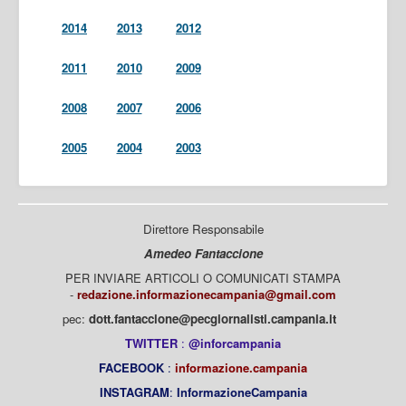
2014
2013
2012
2011
2010
2009
2008
2007
2006
2005
2004
2003
Direttore Responsabile
Amedeo Fantaccione
PER INVIARE ARTICOLI O COMUNICATI STAMPA
-
redazione.informazionecampania@gmail.com
pec:
dott.fantaccione@pecgiornalisti.campania.it
TWITTER
:
@inforcampania
FACEBOOK
:
informazione.campania
INSTAGRAM
:
InformazioneCampania