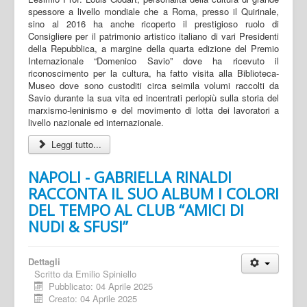
spessore a livello mondiale che a Roma, presso il Quirinale,
sino al 2016 ha anche ricoperto il prestigioso ruolo di
Consigliere per il patrimonio artistico italiano di vari Presidenti
della Repubblica, a margine della quarta edizione del Premio
Internazionale “Domenico Savio” dove ha ricevuto il
riconoscimento per la cultura, ha fatto visita alla Biblioteca-
Museo dove sono custoditi circa seimila volumi raccolti da
Savio durante la sua vita ed incentrati perlopiù sulla storia del
marxismo-leninismo e del movimento di lotta dei lavoratori a
livello nazionale ed internazionale.
Leggi tutto...
NAPOLI - GABRIELLA RINALDI
RACCONTA IL SUO ALBUM I COLORI
DEL TEMPO AL CLUB “AMICI DI
NUDI & SFUSI”
Dettagli
Scritto da
Emilio Spiniello
Pubblicato: 04 Aprile 2025
Creato: 04 Aprile 2025