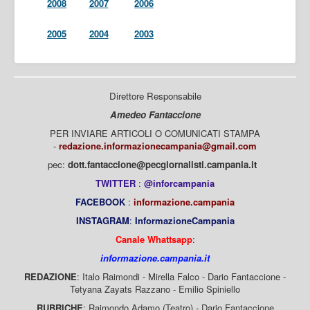
2008
2007
2006
2005
2004
2003
Direttore Responsabile
Amedeo Fantaccione
PER INVIARE ARTICOLI O COMUNICATI STAMPA
-
redazione.informazionecampania@gmail.com
pec:
dott.fantaccione@pecgiornalisti.campania.it
TWITTER
:
@inforcampania
FACEBOOK
:
informazione.campania
INSTAGRAM
:
InformazioneCampania
Canale Whattsapp
:
informazione.campania.it
REDAZIONE
: Italo Raimondi - Mirella Falco - Dario Fantaccione -
Tetyana Zayats Razzano - Emilio Spiniello
RUBRICHE
: Raimondo Adamo (Teatro) - Dario Fantaccione