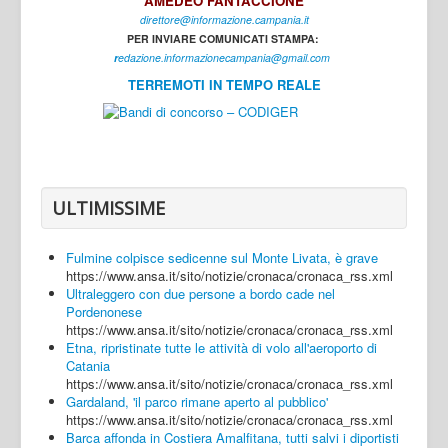
AMEDEO FANTACCIONE
direttore@informazione.campania.it
Interni
PER INVIARE COMUNICATI STAMPA:
Cultura
r
edazione.informazionecampania@gmail.com
TERREMOTI IN TEMPO REALE
Sport
Regione
Avellino
Benevento
ULTIMISSIME
Caserta
Fulmine colpisce sedicenne sul Monte Livata, è grave
Napoli
https://www.ansa.it/sito/notizie/cronaca/cronaca_rss.xml
Ultraleggero con due persone a bordo cade nel
Salerno
Pordenonese
https://www.ansa.it/sito/notizie/cronaca/cronaca_rss.xml
Login
Etna, ripristinate tutte le attività di volo all'aeroporto di
Catania
https://www.ansa.it/sito/notizie/cronaca/cronaca_rss.xml
Gardaland, 'il parco rimane aperto al pubblico'
https://www.ansa.it/sito/notizie/cronaca/cronaca_rss.xml
Barca affonda in Costiera Amalfitana, tutti salvi i diportisti