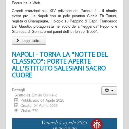
Grandi emozioni alla XIV edizione de L’Amore è… il charity
event pro Lilt Napoli con in pole position Cinzia Th Torrini,
regista di Champagne, il biopic su Peppino di Capri, Francesco
Del Gaudio, protagonista nel ruolo della “leggenda” Peppino e
Gianluca di Gennaro nei panni dell’istrionico “Bebè”.
Leggi tutto...
NAPOLI - TORNA LA "NOTTE DEL
CLASSICO": PORTE APERTE
ALL'ISTITUTO SALESIANI SACRO
CUORE
Dettagli
Scritto da
Emilio Spiniello
Pubblicato: 04 Aprile 2025
Creato: 04 Aprile 2025
Visite: 770