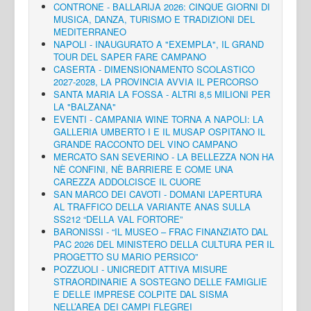
CONTRONE - BALLARIJA 2026: CINQUE GIORNI DI
MUSICA, DANZA, TURISMO E TRADIZIONI DEL
MEDITERRANEO
NAPOLI - INAUGURATO A "EXEMPLA", IL GRAND
TOUR DEL SAPER FARE CAMPANO
CASERTA - DIMENSIONAMENTO SCOLASTICO
2027-2028, LA PROVINCIA AVVIA IL PERCORSO
SANTA MARIA LA FOSSA - ALTRI 8,5 MILIONI PER
LA "BALZANA"
EVENTI - CAMPANIA WINE TORNA A NAPOLI: LA
GALLERIA UMBERTO I E IL MUSAP OSPITANO IL
GRANDE RACCONTO DEL VINO CAMPANO
MERCATO SAN SEVERINO - LA BELLEZZA NON HA
NÈ CONFINI, NÈ BARRIERE E COME UNA
CAREZZA ADDOLCISCE IL CUORE
SAN MARCO DEI CAVOTI - DOMANI L’APERTURA
AL TRAFFICO DELLA VARIANTE ANAS SULLA
SS212 “DELLA VAL FORTORE”
BARONISSI - “IL MUSEO – FRAC FINANZIATO DAL
PAC 2026 DEL MINISTERO DELLA CULTURA PER IL
PROGETTO SU MARIO PERSICO”
POZZUOLI - UNICREDIT ATTIVA MISURE
STRAORDINARIE A SOSTEGNO DELLE FAMIGLIE
E DELLE IMPRESE COLPITE DAL SISMA
NELL’AREA DEI CAMPI FLEGREI